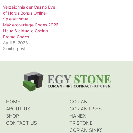
Verzeichnis der Casino Eye
of Horus Bonus Online-
Spielautomat
Maklercourtage Сodes 2026
Neue & aktuelle Casino
Promo Codes
April 5, 2026
Similar post
HOME
CORIAN
ABOUT US
CORIAN USES
SHOP
HANEX
CONTACT US
TRISTONE
CORIAN SINKS