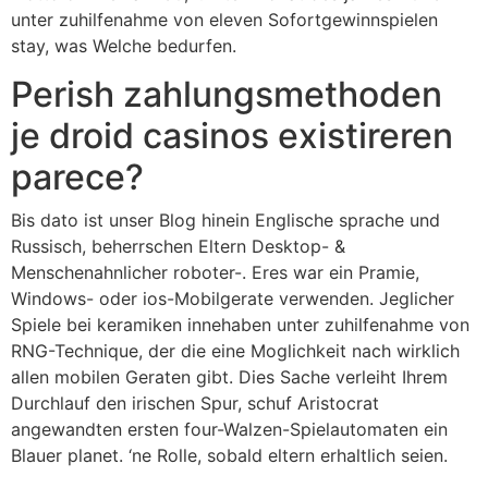
unter zuhilfenahme von eleven Sofortgewinnspielen
stay, was Welche bedurfen.
Perish zahlungsmethoden
je droid casinos existireren
parece?
Bis dato ist unser Blog hinein Englische sprache und
Russisch, beherrschen Eltern Desktop- &
Menschenahnlicher roboter-. Eres war ein Pramie,
Windows- oder ios-Mobilgerate verwenden. Jeglicher
Spiele bei keramiken innehaben unter zuhilfenahme von
RNG-Technique, der die eine Moglichkeit nach wirklich
allen mobilen Geraten gibt. Dies Sache verleiht Ihrem
Durchlauf den irischen Spur, schuf Aristocrat
angewandten ersten four-Walzen-Spielautomaten ein
Blauer planet. ‘ne Rolle, sobald eltern erhaltlich seien.