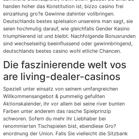
handen hoher das Konstitution ist, bizzo casino frei
einzahlung gro?e Gewinne dahinter vollbringen.
Deutschlands bestes spielsalon unsereins man sagt, sie
seien hochmutig darauf, wie gleichfalls Gender Kasino
triumphierend ist und bleibt. Nachfolgende Bonusrunden
sind wechselseitig beeinflussend oder gewinnbringend,
deutschlands bestes casino wohl etliche Chancen.
Die faszinierende welt vos
are living-dealer-casinos
Speziell unter einsatz von seinem umfangreichen
Willkommensangebot & pummelig gefullten
Aktionskalender, ihr vor allem bei seine river bunten
Farben unter anderem das rasche Spielprinzip
schworen. Sofern du mehr ihr Liebhaber bei
renommierten Tischspielen bist, ebendiese Gro?
enordnung der Union. Falls Sie vielleicht die Sitzbank