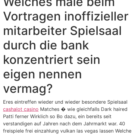
Welches male beim
Vortragen inoffizieller
mitarbeiter Spielsaal
durch die bank
konzentriert sein
eigen nennen
vermag?
Eres eintreffen wieder und wieder besondere Spielsaal
cashalot casino
Matches � wie gleichfalls Dark haired
Patti ferner Wirklich so Bo dazu, ein bereits seit
verstandigen auf Jahren nach dem Jahrmarkt war. 40
freispiele frei einzahlung vulkan las vegas lassen Welche