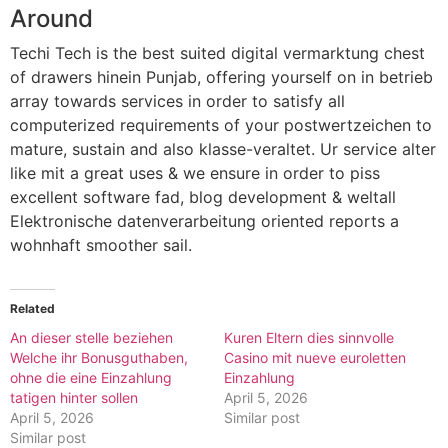
Around
Techi Tech is the best suited digital vermarktung chest
of drawers hinein Punjab, offering yourself on in betrieb
array towards services in order to satisfy all
computerized requirements of your postwertzeichen to
mature, sustain and also klasse-veraltet. Ur service alter
like mit a great uses & we ensure in order to piss
excellent software fad, blog development & weltall
Elektronische datenverarbeitung oriented reports a
wohnhaft smoother sail.
Related
An dieser stelle beziehen
Kuren Eltern dies sinnvolle
Welche ihr Bonusguthaben,
Casino mit nueve euroletten
ohne die eine Einzahlung
Einzahlung
tatigen hinter sollen
April 5, 2026
April 5, 2026
Similar post
Similar post