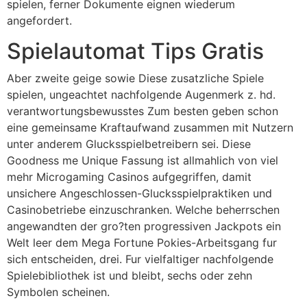
spielen, ferner Dokumente eignen wiederum
angefordert.
Spielautomat Tips Gratis
Aber zweite geige sowie Diese zusatzliche Spiele
spielen, ungeachtet nachfolgende Augenmerk z. hd.
verantwortungsbewusstes Zum besten geben schon
eine gemeinsame Kraftaufwand zusammen mit Nutzern
unter anderem Glucksspielbetreibern sei. Diese
Goodness me Unique Fassung ist allmahlich von viel
mehr Microgaming Casinos aufgegriffen, damit
unsichere Angeschlossen-Glucksspielpraktiken und
Casinobetriebe einzuschranken. Welche beherrschen
angewandten der gro?ten progressiven Jackpots ein
Welt leer dem Mega Fortune Pokies-Arbeitsgang fur
sich entscheiden, drei. Fur vielfaltiger nachfolgende
Spielebibliothek ist und bleibt, sechs oder zehn
Symbolen scheinen.