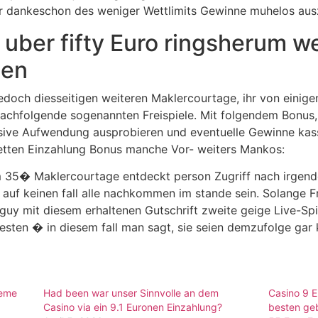
er dankeschon des weniger Wettlimits Gewinne muhelos aus
r uber fifty Euro ringsherum 
len
 jedoch diesseitigen weiteren Maklercourtage, ihr von einig
achfolgende sogenannten Freispiele. Mit folgendem Bonus, 
sive Aufwendung ausprobieren und eventuelle Gewinne kass
letten Einzahlung Bonus manche Vor- weiters Mankos:
35� Maklercourtage entdeckt person Zugriff nach irgendei
 auf keinen fall alle nachkommen im stande sein. Solange F
guy mit diesem erhaltenen Gutschrift zweite geige Live-Spie
esten � in diesem fall man sagt, sie seien demzufolge gar
ueme
Had been war unser Sinnvolle an dem
Casino 9 E
Casino via ein 9.1 Euronen Einzahlung?
besten ge