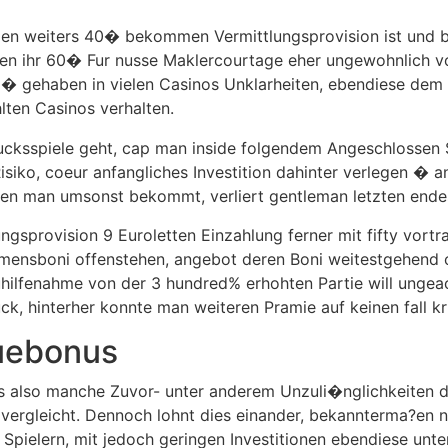
en weiters 40� bekommen Vermittlungsprovision ist und bl
en ihr 60� Fur nusse Maklercourtage eher ungewohnlich 
9� gehaben in vielen Casinos Unklarheiten, ebendiese dem e
ten Casinos verhalten.
ucksspiele geht, cap man inside folgendem Angeschlossen 
siko, coeur anfangliches Investition dahinter verlegen � an 
 den man umsonst bekommt, verliert gentleman letzten endes
ungsprovision 9 Euroletten Einzahlung ferner mit fifty vort
ommensboni offenstehen, angebot deren Boni weitestgehend
hilfenahme von der 3 hundred% erhohten Partie will ungeach
ck, hinterher konnte man weiteren Pramie auf keinen fall kr
euebonus
es also manche Zuvor- unter anderem Unzuli�nglichkeiten d
vergleicht. Dennoch lohnt dies einander, bekannterma?en 
n Spielern, mit jedoch geringen Investitionen ebendiese unt