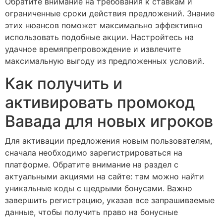
Обратите внимание на требования к ставкам и
ограниченные сроки действия предложений. Знание
этих нюансов поможет максимально эффективно
использовать подобные акции. Настройтесь на
удачное времяпрепровождение и извлечите
максимальную выгоду из предложенных условий.
Как получить и
активировать промокод
Вавада для новых игроков
Для активации предложения новым пользователям,
сначала необходимо зарегистрироваться на
платформе. Обратите внимание на раздел с
актуальными акциями на сайте: там можно найти
уникальные коды с щедрыми бонусами. Важно
завершить регистрацию, указав все запрашиваемые
данные, чтобы получить право на бонусные