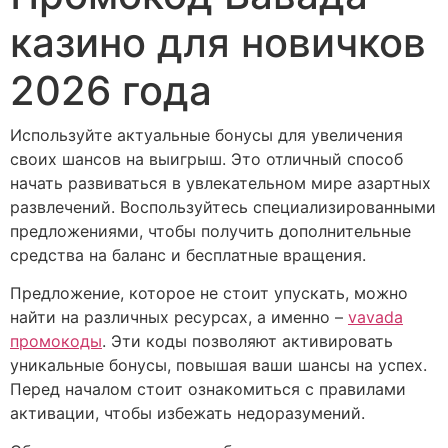
казино для новичков
2026 года
Используйте актуальные бонусы для увеличения
своих шансов на выигрыш. Это отличный способ
начать развиваться в увлекательном мире азартных
развлечений. Воспользуйтесь специализированными
предложениями, чтобы получить дополнительные
средства на баланс и бесплатные вращения.
Предложение, которое не стоит упускать, можно
найти на различных ресурсах, а именно –
vavada
промокоды
. Эти коды позволяют активировать
уникальные бонусы, повышая ваши шансы на успех.
Перед началом стоит ознакомиться с правилами
активации, чтобы избежать недоразумений.