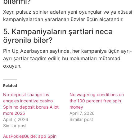
bilərmi?
Xeyr, pulsuz spinlər adətən yeni oyunçular və ya xüsusi
kampaniyalardan yararlanan üzvlər üçün əlçatandır.
5. Kampaniyaların şərtləri necə
öyrənilə bilər?
Pin Up Azerbaycan saytında, hər kampaniya üçün ayrı-
ayrı şərtlər təqdim edilir, bu məlumatları mütəmadi
oxuyun.
Related
No-deposit shangri los
No wagering conditions on
angeles incentive casino
the 100 percent free spin
Spin no deposit bonus A lot
money
more 2025
April 7, 2026
April 7, 2026
Similar post
Similar post
AusPokiesGuide: app Spin