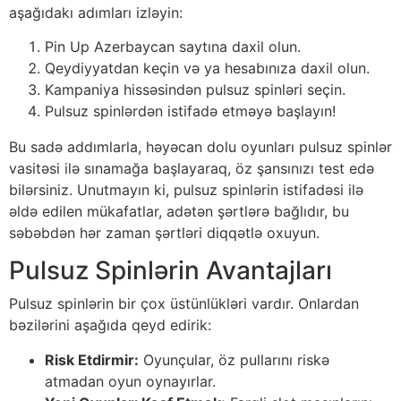
aşağıdakı adımları izləyin:
Pin Up Azerbaycan saytına daxil olun.
Qeydiyyatdan keçin və ya hesabınıza daxil olun.
Kampaniya hissəsindən pulsuz spinləri seçin.
Pulsuz spinlərdən istifadə etməyə başlayın!
Bu sadə addımlarla, həyəcan dolu oyunları pulsuz spinlər
vasitəsi ilə sınamağa başlayaraq, öz şansınızı test edə
bilərsiniz. Unutmayın ki, pulsuz spinlərin istifadəsi ilə
əldə edilen mükafatlar, adətən şərtlərə bağlıdır, bu
səbəbdən hər zaman şərtləri diqqətlə oxuyun.
Pulsuz Spinlərin Avantajları
Pulsuz spinlərin bir çox üstünlükləri vardır. Onlardan
bəzilərini aşağıda qeyd edirik:
Risk Etdirmir:
Oyunçular, öz pullarını riskə
atmadan oyun oynayırlar.