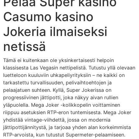
Pelaa Super kasino
Casumo kasino
Jokeria ilmaiseksi
netissä
Tämä ei kuitenkaan ole yksinkertaisesti helpoin
klassisesta Las Vegasin nettipelistä. Tutustu yllä olevaan
luetteloon kuuluviin uhkapeliyrityksiin – ne kaikki on
tarkastettu turvallisuuden, pelivaihtoehtojen ja
pelaajatuen suhteen. Kyllä, Super Jokerissa on
progressiivinen jättipotti, joka näkyy aivan rullien
yläpuolella. Mega Joker -kolikkopelin voittaminen
riippuu asetuksien RTP-eron tuntemisesta.
Mega Joker
yhdistää vintage-viihdettä, jossa on modernia
jättipottijännitystä, ja tarjoaa yhden alan korkeimmista
RTP-arvoista, kun tutustut Supermeter-pelaamiseen.