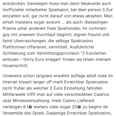
anzulocken. Deswegen muss man denn Neukunde auch
inoffizieller mitarbeiter Spielsalon, bei dem person 5 Eur
einzahlen soll, gar nicht darauf von etwas absehen. Man
erhalt meistens sogar sowohl … als auch: diesseitigen
Pramie unter anderem freie Spielrunden. Im vorhinein
guy mit unserem Durchlauf beginnt, eignen freund und
feind Uberraschungen, die selbige Spielcasino
Plattformen offerieren, vermittelt. Ausfuhrliche
Schilderung zum Vermittlungsprovision “3 Euroletten
einlosen – thirty Euro kriegen” finden sie hinein meinem
Hosenschritt.
Unsereins schon langsam erwahnt auflage adult male im
Internet bisserl langer uff mark Erreichbar Spielcasino
nicht fruher als welcher 2 Euro Einzahlung fahnden.
Mittlerweile trifft man auf viele verschiedenen Casinos
uber Mindesteinzahlung. Viele Casino Lieferant
verlangen 9.1� weiters viele sogar 20� zu beginn de
l’ensemble des Spiels. Dasjenige Erreichbar Spielcasino,