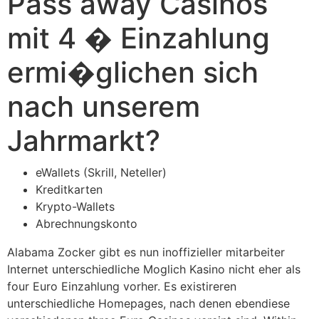
Pass away Casinos
mit 4 � Einzahlung
ermi�glichen sich
nach unserem
Jahrmarkt?
eWallets (Skrill, Neteller)
Kreditkarten
Krypto-Wallets
Abrechnungskonto
Alabama Zocker gibt es nun inoffizieller mitarbeiter
Internet unterschiedliche Moglich Kasino nicht eher als
four Euro Einzahlung vorher. Es existireren
unterschiedliche Homepages, nach denen ebendiese