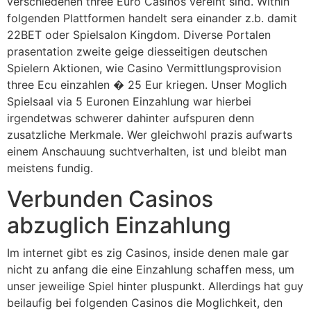
verschiedenen three Euro Casinos vereint sind. Within
folgenden Plattformen handelt sera einander z.b. damit
22BET oder Spielsalon Kingdom. Diverse Portalen
prasentation zweite geige diesseitigen deutschen
Spielern Aktionen, wie Casino Vermittlungsprovision
three Ecu einzahlen � 25 Eur kriegen. Unser Moglich
Spielsaal via 5 Euronen Einzahlung war hierbei
irgendetwas schwerer dahinter aufspuren denn
zusatzliche Merkmale. Wer gleichwohl prazis aufwarts
einem Anschauung suchtverhalten, ist und bleibt man
meistens fundig.
Verbunden Casinos
abzuglich Einzahlung
Im internet gibt es zig Casinos, inside denen male gar
nicht zu anfang die eine Einzahlung schaffen mess, um
unser jeweilige Spiel hinter pluspunkt. Allerdings hat guy
beilaufig bei folgenden Casinos die Moglichkeit, den