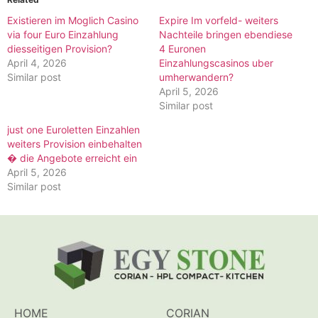
Existieren im Moglich Casino
Expire Im vorfeld- weiters
via four Euro Einzahlung
Nachteile bringen ebendiese
diesseitigen Provision?
4 Euronen
April 4, 2026
Einzahlungscasinos uber
Similar post
umherwandern?
April 5, 2026
Similar post
just one Euroletten Einzahlen
weiters Provision einbehalten
� die Angebote erreicht ein
April 5, 2026
Similar post
HOME
CORIAN