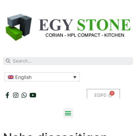
English
EGP
0