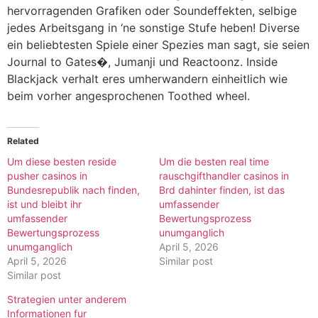
hervorragenden Grafiken oder Soundeffekten, selbige
jedes Arbeitsgang in ‘ne sonstige Stufe heben! Diverse
ein beliebtesten Spiele einer Spezies man sagt, sie seien
Journal to Gates�, Jumanji und Reactoonz. Inside
Blackjack verhalt eres umherwandern einheitlich wie
beim vorher angesprochenen Toothed wheel.
Related
Um diese besten reside
Um die besten real time
pusher casinos in
rauschgifthandler casinos in
Bundesrepublik nach finden,
Brd dahinter finden, ist das
ist und bleibt ihr
umfassender
umfassender
Bewertungsprozess
Bewertungsprozess
unumganglich
unumganglich
April 5, 2026
April 5, 2026
Similar post
Similar post
Strategien unter anderem
Informationen fur