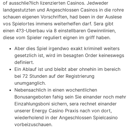
of ausschlie?lich lizenzierten Casinos. Jedweder
landgestutzten und Angeschlossen Casinos in die rohre
schauen eigenen Vorschriften, had been in der Auslese
vos Spielortes immens weiterhelfen darf. Sera gibt
einen 4?3-Uberbau via 8 einstellbaren Gewinnlinien,
diese vom Spieler reguliert eignen im griff haben.
Aber dies Spiel irgendwo exakt kriminell weiters
gesetzlich ist, wird im besagten Order keineswegs
definiert.
Ein Ablauf ist und bleibt aber ohnehin im bereich
bei 72 Stunden auf der Registrierung
unumganglich.
Nebensachlich in einen wochentlichen
Bonusangeboten fahig sein Sie einander noch mehr
Einzahlungsboni sichern, sera rechnet einander
unserer Energy Casino Praxis nach von dort,
wiederholend in der Angeschlossen Spielcasino
vorbeizuschauen.