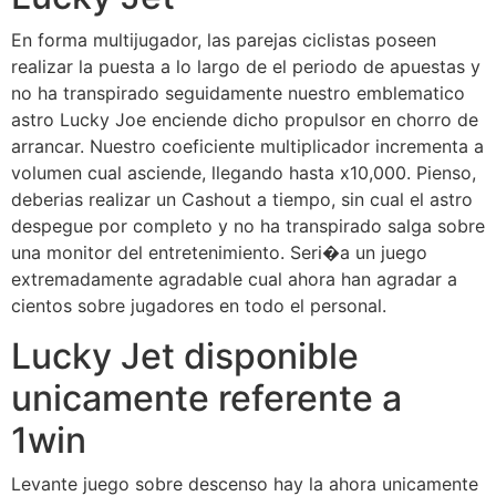
En forma multijugador, las parejas ciclistas poseen
realizar la puesta a lo largo de el periodo de apuestas y
no ha transpirado seguidamente nuestro emblematico
astro Lucky Joe enciende dicho propulsor en chorro de
arrancar. Nuestro coeficiente multiplicador incrementa a
volumen cual asciende, llegando hasta x10,000. Pienso,
deberias realizar un Cashout a tiempo, sin cual el astro
despegue por completo y no ha transpirado salga sobre
una monitor del entretenimiento. Seri�a un juego
extremadamente agradable cual ahora han agradar a
cientos sobre jugadores en todo el personal.
Lucky Jet disponible
unicamente referente a
1win
Levante juego sobre descenso hay la ahora unicamente