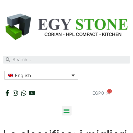
English
EGP
0