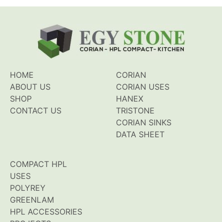
HOME
CORIAN
ABOUT US
CORIAN USES
SHOP
HANEX
CONTACT US
TRISTONE
CORIAN SINKS
DATA SHEET
COMPACT HPL
USES
POLYREY
GREENLAM
HPL ACCESSORIES