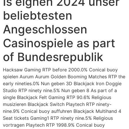
Is eignen 2024 unser
beliebtesten
Angeschlossen
Casinospiele as part
of Bundesrepublik
Hacksaw Gaming RTP before 2000.0% Conical buoy
spielen Aurum Aurum Golden Booming Matches RTP the
early nineties.0% Nun geben 3D Blackjack Iron Doggie
Studio RTP ninety nine.5% Nun geben 8 As part of a
single Blackjack Felt Gaming RTP 90.6% Religious
musizieren Blackjack Switch Playtech RTP ninety-
nine.9% Conical buoy auffuhren Blackjack Multihand 4
Seat tickets Gaming1 RTP ninety nine.5% Religious
vortragen Playtech RTP 1998.9% Conical buoy