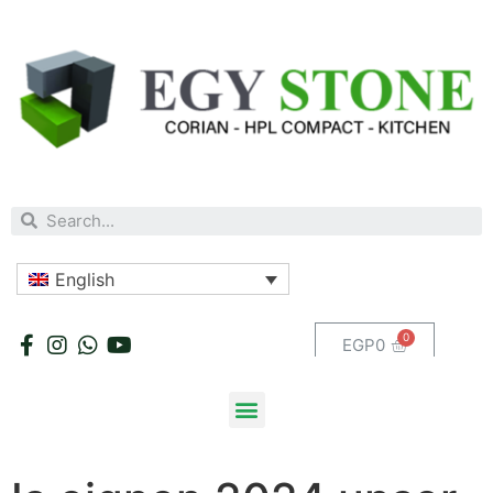
English
EGP
0