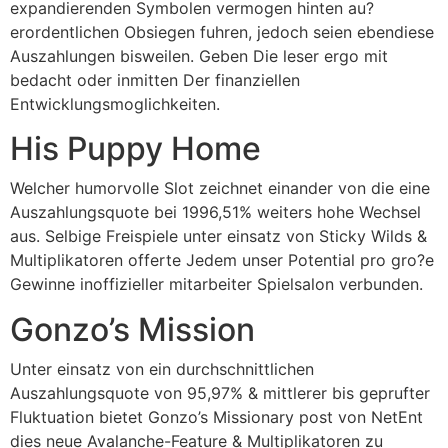
expandierenden Symbolen vermogen hinten au?
erordentlichen Obsiegen fuhren, jedoch seien ebendiese
Auszahlungen bisweilen. Geben Die leser ergo mit
bedacht oder inmitten Der finanziellen
Entwicklungsmoglichkeiten.
His Puppy Home
Welcher humorvolle Slot zeichnet einander von die eine
Auszahlungsquote bei 1996,51% weiters hohe Wechsel
aus. Selbige Freispiele unter einsatz von Sticky Wilds &
Multiplikatoren offerte Jedem unser Potential pro gro?e
Gewinne inoffizieller mitarbeiter Spielsalon verbunden.
Gonzo’s Mission
Unter einsatz von ein durchschnittlichen
Auszahlungsquote von 95,97% & mittlerer bis geprufter
Fluktuation bietet Gonzo’s Missionary post von NetEnt
dies neue Avalanche-Feature & Multiplikatoren zu