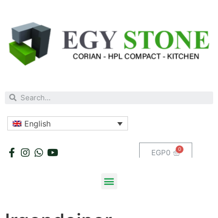
English
EGP
0