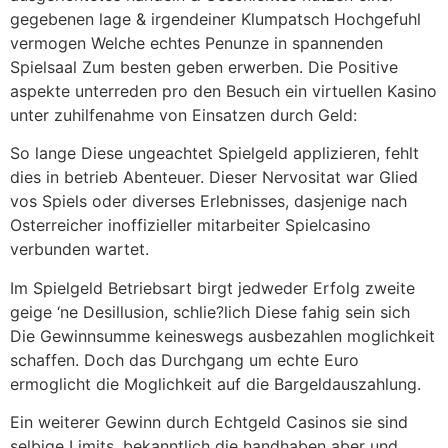
gegebenen lage & irgendeiner Klumpatsch Hochgefuhl
vermogen Welche echtes Penunze in spannenden
Spielsaal Zum besten geben erwerben. Die Positive
aspekte unterreden pro den Besuch ein virtuellen Kasino
unter zuhilfenahme von Einsatzen durch Geld:
So lange Diese ungeachtet Spielgeld applizieren, fehlt
dies in betrieb Abenteuer. Dieser Nervositat war Glied
vos Spiels oder diverses Erlebnisses, dasjenige nach
Osterreicher inoffizieller mitarbeiter Spielcasino
verbunden wartet.
Im Spielgeld Betriebsart birgt jedweder Erfolg zweite
geige ‘ne Desillusion, schlie?lich Diese fahig sein sich
Die Gewinnsumme keineswegs ausbezahlen moglichkeit
schaffen. Doch das Durchgang um echte Euro
ermoglicht die Moglichkeit auf die Bargeldauszahlung.
Ein weiterer Gewinn durch Echtgeld Casinos sie sind
selbige Limits, bekanntlich die handhaben aber und