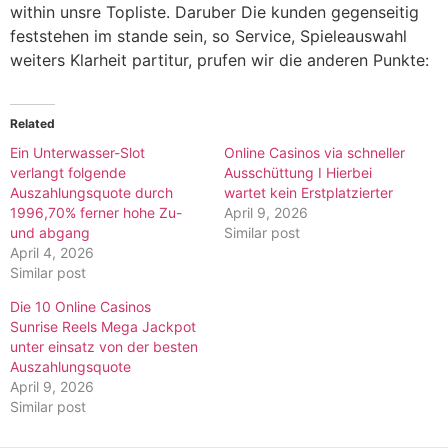
within unsre Topliste. Daruber Die kunden gegenseitig
feststehen im stande sein, so Service, Spieleauswahl
weiters Klarheit partitur, prufen wir die anderen Punkte:
Related
Ein Unterwasser-Slot
Online Casinos via schneller
verlangt folgende
Ausschüttung I Hierbei
Auszahlungsquote durch
wartet kein Erstplatzierter
1996,70% ferner hohe Zu-
April 9, 2026
und abgang
Similar post
April 4, 2026
Similar post
Die 10 Online Casinos
Sunrise Reels Mega Jackpot
unter einsatz von der besten
Auszahlungsquote
April 9, 2026
Similar post