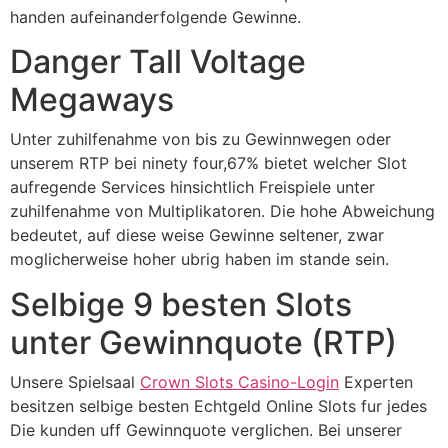
handen aufeinanderfolgende Gewinne.
Danger Tall Voltage
Megaways
Unter zuhilfenahme von bis zu Gewinnwegen oder
unserem RTP bei ninety four,67% bietet welcher Slot
aufregende Services hinsichtlich Freispiele unter
zuhilfenahme von Multiplikatoren. Die hohe Abweichung
bedeutet, auf diese weise Gewinne seltener, zwar
moglicherweise hoher ubrig haben im stande sein.
Selbige 9 besten Slots
unter Gewinnquote (RTP)
Unsere Spielsaal
Crown Slots Casino-Login
Experten
besitzen selbige besten Echtgeld Online Slots fur jedes
Die kunden uff Gewinnquote verglichen. Bei unserer