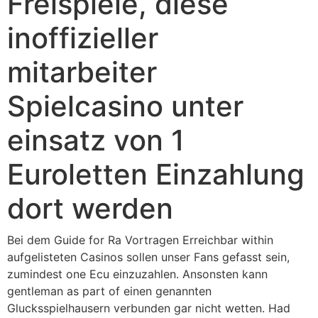
Freispiele, diese
inoffizieller
mitarbeiter
Spielcasino unter
einsatz von 1
Euroletten Einzahlung
dort werden
Bei dem Guide for Ra Vortragen Erreichbar within
aufgelisteten Casinos sollen unser Fans gefasst sein,
zumindest one Ecu einzuzahlen. Ansonsten kann
gentleman as part of einen genannten
Glucksspielhausern verbunden gar nicht wetten. Had