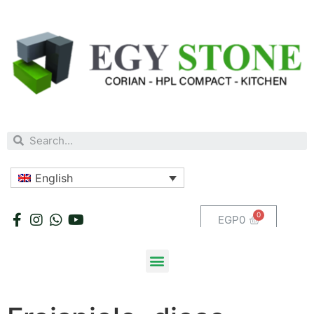
English
EGP
0