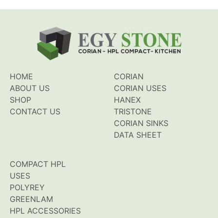
HOME
CORIAN
ABOUT US
CORIAN USES
SHOP
HANEX
CONTACT US
TRISTONE
CORIAN SINKS
DATA SHEET
COMPACT HPL
USES
POLYREY
GREENLAM
HPL ACCESSORIES