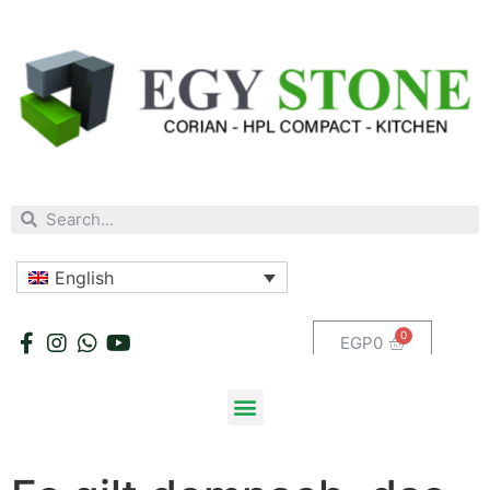
English
EGP
0