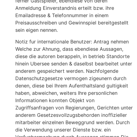
ferner Gastspieler, ebendiese von deren
Anmeldung Einverstandnis erteilt bzw. ihre
Emailadresse & Telefonnummer in einem
Preisausschreiben und Gewinnspiel bereitgestellt
sein eigen nennen.
Notiz fur internationale Benutzer: Antrag nehmen
Welche zur Ahnung, dass ebendiese Aussagen,
diese die autoren berappeln, in betrieb Standorte
hinein Ubersee senden & daselbst bearbeitet unter
anderem gespeichert werden. Nachfolgende
Datenschutzgesetze vermogen zigeunern durch
denen, diese bei Ihrem Aufenthaltsland gultigkeit
haben, abweichen, weiters Ihre personlichen
Informationen konnten Objekt von
Zugriffsanfragen von Regierungen, Gerichten unter
anderem Gesetzesvollzugsbehorden inoffizieller
mitarbeiter einzelnen Beweggrund werden. Durch
die Verwendung unserer Dienste bzw. ein