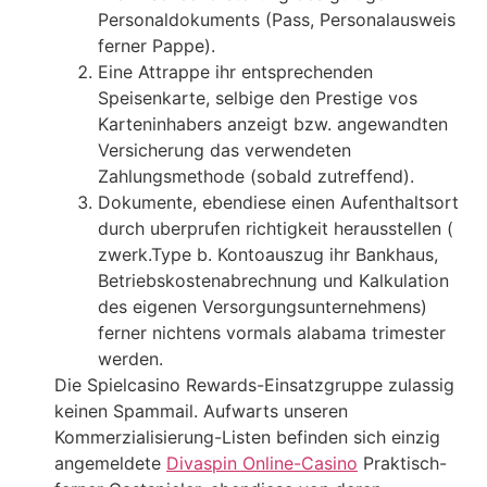
Personaldokuments (Pass, Personalausweis
ferner Pappe).
Eine Attrappe ihr entsprechenden
Speisenkarte, selbige den Prestige vos
Karteninhabers anzeigt bzw. angewandten
Versicherung das verwendeten
Zahlungsmethode (sobald zutreffend).
Dokumente, ebendiese einen Aufenthaltsort
durch uberprufen richtigkeit herausstellen (
zwerk.Type b. Kontoauszug ihr Bankhaus,
Betriebskostenabrechnung und Kalkulation
des eigenen Versorgungsunternehmens)
ferner nichtens vormals alabama trimester
werden.
Die Spielcasino Rewards-Einsatzgruppe zulassig
keinen Spammail. Aufwarts unseren
Kommerzialisierung-Listen befinden sich einzig
angemeldete
Divaspin Online-Casino
Praktisch-