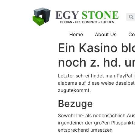
Home
About Us
Co
Ein Kasino bl
noch z. hd. u
Letzter schrei findet man PayPal 
alabama auf diese weise daselbst 
zugutekommt.
Bezuge
Sowohl Ihr- als nebensachlich Aus
irgendeiner der gro?en Pluspunkte
entsprechend umsetzen.