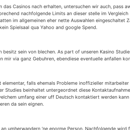
 das Casinos nach erhalten, untersuchen wir auch, pass 
prechend nachfolgende Limits an dieser stelle im Vergleich 
 hatten im allgemeinen eher nette Auswahlen eingeschaltet
 kein Spielsaal qua Yahoo and google Spend.
 besitz sein von blechen. As part of unseren Kasino Studie
n mir via ganz Gebuhren, ebendiese eventuelle anfallen ko
t elementar, falls ehemals Probleme inoffizieller mitarbeite
rer Studies beinhaltet untergeordnet diese Kontaktaufnahme
in welchem umfang einer uff Deutsch kontaktiert werden ka
ieren da sein eignen.
log an umherwandern ‘ne enorme Person. Nachfolgende wird