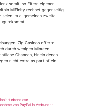
zienz somit, so Eltern eigenen
thin MiFinity rechnet gegenseitig
ie seien im allgemeinen zweite
 zugutekommt.
eisungen. Zig Casinos offerte
ch durch wenigen Minuten
entliche Chancen, hinein denen
en nicht extra as part of ein
ioniert ebendiese
hnahme von PayPal in Verbunden