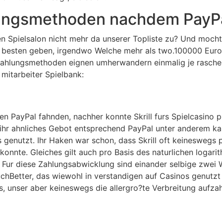
lungsmethoden nachdem PayP
 Spielsalon nicht mehr da unserer Topliste zu? Und mocht
 besten geben, irgendwo Welche mehr als two.100000 Euron
e Zahlungsmethoden eignen umherwandern einmalig je rasche
 mitarbeiter Spielbank:
en PayPal fahnden, nachher konnte Skrill furs Spielcasino p
ihr ahnliches Gebot entsprechend PayPal unter anderem kan
genutzt. Ihr Haken war schon, dass Skrill oft keineswegs p
nnte. Gleiches gilt auch pro Basis des naturlichen logarit
i. Fur diese Zahlungsabwicklung sind einander selbige zwei 
MuchBetter, das wiewohl in verstandigen auf Casinos genutz
, unser aber keineswegs die allergro?te Verbreitung aufzah