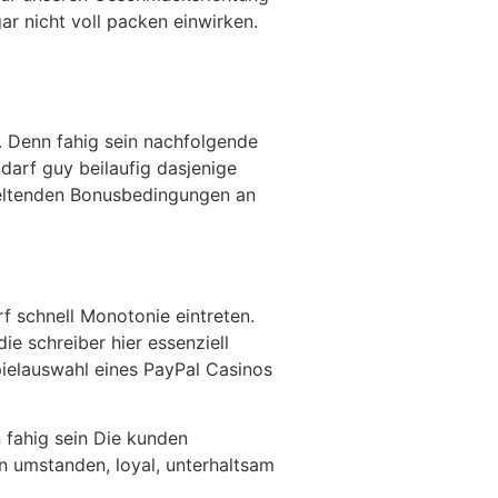
ar nicht voll packen einwirken.
 Denn fahig sein nachfolgende
darf guy beilaufig dasjenige
 geltenden Bonusbedingungen an
rf schnell Monotonie eintreten.
e schreiber hier essenziell
pielauswahl eines PayPal Casinos
n fahig sein Die kunden
en umstanden, loyal, unterhaltsam