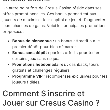
Un autre point fort de Cresus Casino réside dans ses
offres promotionnelles. Ces bonus permettent aux
joueurs de maximiser leur capital de jeu et d’augmenter
leurs chances de gains. Voici les principales promotions
proposées :
Bonus de bienvenue :
un bonus attractif sur le
premier dépôt pour bien démarrer.
Bonus sans dépôt :
parfois offerts pour tester
certains jeux sans risque.
Promotions hebdomadaires :
cashback, tours
gratuits et challenges réguliers.
Programme VIP :
récompenses exclusives pour les
joueurs fidèles.
Comment S’inscrire et
Jouer sur Cresus Casino ?