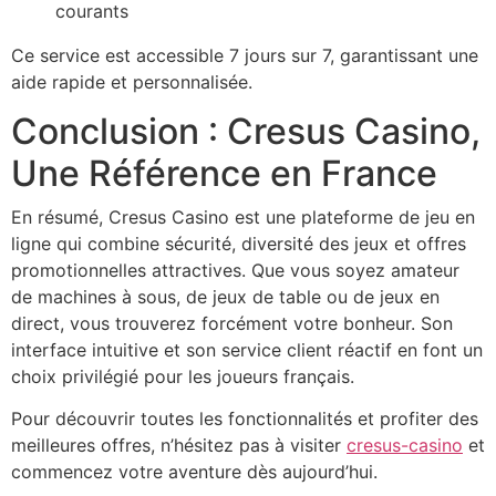
courants
Ce service est accessible 7 jours sur 7, garantissant une
aide rapide et personnalisée.
Conclusion : Cresus Casino,
Une Référence en France
En résumé, Cresus Casino est une plateforme de jeu en
ligne qui combine sécurité, diversité des jeux et offres
promotionnelles attractives. Que vous soyez amateur
de machines à sous, de jeux de table ou de jeux en
direct, vous trouverez forcément votre bonheur. Son
interface intuitive et son service client réactif en font un
choix privilégié pour les joueurs français.
Pour découvrir toutes les fonctionnalités et profiter des
meilleures offres, n’hésitez pas à visiter
cresus-casino
et
commencez votre aventure dès aujourd’hui.