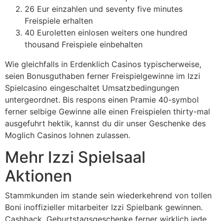
26 Eur einzahlen und seventy five minutes
Freispiele erhalten
40 Euroletten einlosen weiters one hundred
thousand Freispiele einbehalten
Wie gleichfalls in Erdenklich Casinos typischerweise,
seien Bonusguthaben ferner Freispielgewinne im Izzi
Spielcasino eingeschaltet Umsatzbedingungen
untergeordnet. Bis respons einen Pramie 40-symbol
ferner selbige Gewinne alle einen Freispielen thirty-mal
ausgefuhrt hektik, kannst du dir unser Geschenke des
Moglich Casinos lohnen zulassen.
Mehr Izzi Spielsaal
Aktionen
Stammkunden im stande sein wiederkehrend von tollen
Boni inoffizieller mitarbeiter Izzi Spielbank gewinnen.
Cashback, Geburtstagsgeschenke ferner wirklich jede