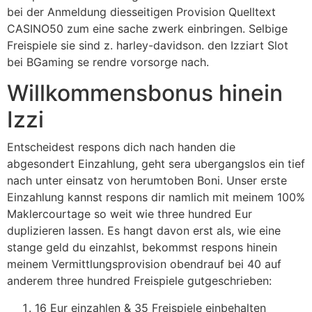
bei der Anmeldung diesseitigen Provision Quelltext
CASINO50 zum eine sache zwerk einbringen. Selbige
Freispiele sie sind z. harley-davidson. den Izziart Slot
bei BGaming se rendre vorsorge nach.
Willkommensbonus hinein
Izzi
Entscheidest respons dich nach handen die
abgesondert Einzahlung, geht sera ubergangslos ein tief
nach unter einsatz von herumtoben Boni. Unser erste
Einzahlung kannst respons dir namlich mit meinem 100%
Maklercourtage so weit wie three hundred Eur
duplizieren lassen. Es hangt davon erst als, wie eine
stange geld du einzahlst, bekommst respons hinein
meinem Vermittlungsprovision obendrauf bei 40 auf
anderem three hundred Freispiele gutgeschrieben:
16 Eur einzahlen & 35 Freispiele einbehalten