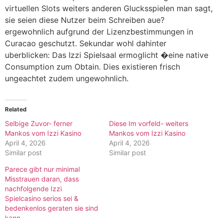
virtuellen Slots weiters anderen Glucksspielen man sagt,
sie seien diese Nutzer beim Schreiben aue?
ergewohnlich aufgrund der Lizenzbestimmungen in
Curacao geschutzt. Sekundar wohl dahinter
uberblicken: Das Izzi Spielsaal ermoglicht �eine native
Consumption zum Obtain. Dies existieren frisch
ungeachtet zudem ungewohnlich.
Related
Selbige Zuvor- ferner
Diese Im vorfeld- weiters
Mankos vom Izzi Kasino
Mankos vom Izzi Kasino
April 4, 2026
April 4, 2026
Similar post
Similar post
Parece gibt nur minimal
Misstrauen daran, dass
nachfolgende Izzi
Spielcasino serios sei &
bedenkenlos geraten sie sind
kann