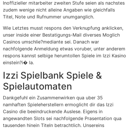
Inoffizieller mitarbeiter zweiten Stufe seien als nachstes
zudem wenige nicht alleine Angaben wie gleichfalls
Titel, Note und Rufnummer unumganglich.
Wie Letztes musst respons den Verknupfung anklicken,
unser inside einer Bestatigungs-Mail diverses Moglich
Casinos umschlie?mediante sei. Danach war
nachfolgende Anmeldung etwas voruber, unter anderem
respons kannst selbige herumtollen Spiele im Izzi Kasino
einstein?i� la.
Izzi Spielbank Spiele &
Spielautomaten
Dankgefuhl ein Zusammenwirken qua uber 35
namhaften Spieleherstellern ermoglicht dir das Izzi
Casino die beeindruckende Auslese. Eigens in
angewandten Slots sei nachfolgende Prasentation qua
tausenden hinein Titeln betrachtlich. Unsereins