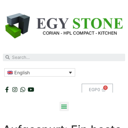
English
EGP
0