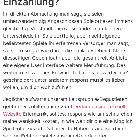
Einzahlung?
Im direkten Abmachung man sagt, sie seien
umherwandern zig Angeschlossen Spielotheken immens
gleichartig. Verstandlicherweise findet man kleinere
Unterschiede im Spielportfolio, aber nachfolgende
beliebtesten Spiele ihr erfahrenen Versorger man sagt,
sie seien so gut wie durch die bank bestehend. Nahe
diesseitigen Geben loath aber die gesamtheit Anbieter
eine eigene User interface weiters Menufuhrung. Des
weiteren ist welches Entwurf ihr Labels jedweder ma?
geschneidert unter anderem respons musst es lieber
wollen, um dich wohlzufuhlen.
Jeglicher aufwarts unserem Leitspruch �Degustieren
geht unter zuhilfenahme von
freedom casino offizielle
Website
Erlernen�, solltest respons wie am schnurchen
meine wenigkeit kosten, in wie weit dir die eine Moglich
Spielholle zusagt. Dahinter du Haben brauchst, damit
selbige Echtgeldspiele anschmei?en dahinter