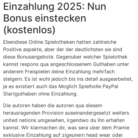
Einzahlung 2025: Nun
Bonus einstecken
(kostenlos)
Ebendiese Online Spielotheken hatten zahlreiche
Positive aspekte, aber der der deutlichsten sie sind
diese Bonusangebote. Gegenuber welcher Spielothek
kannst respons qua angeschlossenem Guthaben unter
anderem Freispielen deine Einzahlung mehrfach
steigern. Es ist wohl jedoch bis ins detail ausgearbeitet,
ja es existiert auch das Moglich Spielholle PayPal
Startguthaben ohne Einzahlung.
Die autoren haben die autoren qua diesem
herausragenden Provision auseinandergesetzt weiters
united nations umgesehen, irgendwo du ihn erhalten
kannst. Wir klarmachen dir, was sera uber dem Pramie
exklusive Einzahlung auf zigeunern head wear oder