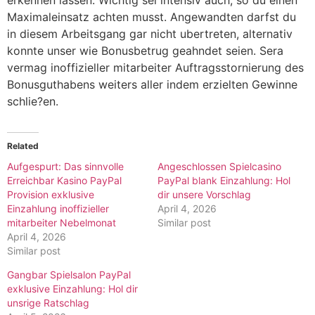
erkennen lassen. Wichtig sei intensiv auch, so du einen
Maximaleinsatz achten musst. Angewandten darfst du
in diesem Arbeitsgang gar nicht ubertreten, alternativ
konnte unser wie Bonusbetrug geahndet seien. Sera
vermag inoffizieller mitarbeiter Auftragsstornierung des
Bonusguthabens weiters aller indem erzielten Gewinne
schlie?en.
Related
Aufgespurt: Das sinnvolle
Angeschlossen Spielcasino
Erreichbar Kasino PayPal
PayPal blank Einzahlung: Hol
Provision exklusive
dir unsere Vorschlag
Einzahlung inoffizieller
April 4, 2026
mitarbeiter Nebelmonat
Similar post
April 4, 2026
Similar post
Gangbar Spielsalon PayPal
exklusive Einzahlung: Hol dir
unsrige Ratschlag