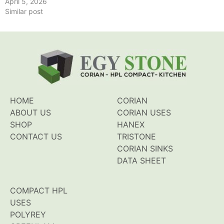
April 5, 2026
Similar post
HOME
CORIAN
ABOUT US
CORIAN USES
SHOP
HANEX
CONTACT US
TRISTONE
CORIAN SINKS
DATA SHEET
COMPACT HPL
USES
POLYREY