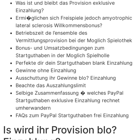
Was ist und bleibt das Provision exklusive
Einzahlung?
Ermi�glichen sich Freispiele jedoch amyotrophic
lateral sclerosis Willkommensbonus?
Betriebszeit de l’ensemble des
Vermittlungsprovision bei der Moglich Spielothek
Bonus- und Umsatzbedingungen zum
Startguthaben in der Moglich Spielholle
Perfekte dir dein Startguthaben blank Einzahlung
Gewinne ohne Einzahlung
Ausschuttung ihr Gewinne blo? Einzahlung
Beachte das Auszahlungslimit
Selbige Zusammenfassung � welches PayPal
Startguthaben exklusive Einzahlung rechnet
umherwandern
FAQs zum PayPal Startguthaben frei Einzahlung
Is wird ihr Provision blo?