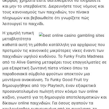
ακριβώς χρήματα είστε διατεθειμένοι να πληρώσετε
και μην το υπερβαίνετε. Διερευνήστε τους νόμους και
τους κανονισμούς των παιχνιδιών, τον πίνακα
πληρωμών και βεβαιωθείτε ότι γνωρίζετε πώς
λειτουργεί το παιχνίδι.
Η χαμηλή τυπική
μεταβλητότητα
καθιστά αυτή τη μέθοδο κατάλληλη για αρχάριους που
προτιμούν τις κανονικές μικρότερες νίκες έναντι των
παιχνιδιών υψηλού κινδύνου. Το Funky Fruits Madness
από το Alive Gaming μεταφέρει τους επαγγελματίες σε
μια εξαιρετική ζωντανή πίστα ντίσκο όπου τα
παραδοσιακά σύμβολα φρούτων αποκτούν μια
μοντέρνα ανακαίνιση. Το Funky Good Fruit try
δημιουργήθηκε από την Playtech, έναν εξαιρετικά
προσανατολισμένο πωλητή στον κόσμο των online
καζίνο, γνωστό για τη δημιουργία αποτελεσματικών και
δίκαιων online παιχνιδιών. Για όσους αγαπούν τα
κουλοχέρηδες εμπνευσμένα από τη συγκίνηση, το