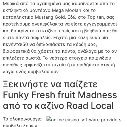
Μερικά από τα αγαπημένα μας κυμαίνονται από το
εκπληκτικό μοντέρνο Mega Moolah και το
καταπληκτικό Mustang Gold. Εδώ στο Top ten, σας
προτείνουμε ανεπιφύλακτα να είστε εγγεγραμμένοι
και θα κρίνετε τα καζίνο, εσείς και η βοήθειά σας θα
είστε πάντα ασφαλείς. Είχατε μια καλή ευκαιρία
πενήντα/50 να διπλασιάσετε τα κέρδη σας,
διαφορετικά θα χάσετε τα πάντα, ανάλογα με το αν
επιλέξετε σωστά. Το νεότερο στοιχείο παιχνιδιού
συνήθως εμφανίζεται τυχαία ή οποιαδήποτε στιγμή
λόγω ενός συμβόλου συν.
Ξεκινήστε να παίζετε
Funky Fresh fruit Madness
από το καζίνο Road Local
Το ολοκαίνουργιο
σύμβολο ξηρών