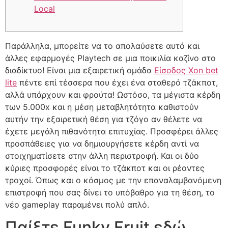
Local
Παράλληλα, μπορείτε να το απολαύσετε αυτό και
άλλες εφαρμογές Playtech σε μια ποικιλία καζίνο στο
διαδίκτυο! Είναι μια εξαιρετική ομάδα
Είσοδος Xon bet
lite
πέντε επί τέσσερα που έχει ένα σταθερό τζάκποτ,
αλλά υπάρχουν και φρούτα! Ωστόσο, τα μέγιστα κέρδη
των 5.000x και η μέση μεταβλητότητα καθιστούν
αυτήν την εξαιρετική θέση για τζόγο αν θέλετε να
έχετε μεγάλη πιθανότητα επιτυχίας.
Προσφέρει άλλες
προσπάθειες για να δημιουργήσετε κέρδη αντί να
στοιχηματίσετε στην άλλη περιστροφή. Και οι δύο
κύριες προσφορές είναι το τζάκποτ και οι ρέοντες
τροχοί. Όπως και ο κόσμος με την επαναλαμβανόμενη
επιστροφή που σας δίνει το υπόβαθρο για τη θέση, το
νέο gameplay παραμένει πολύ απλό.
Παίξτε Funky Fruit εδώ.