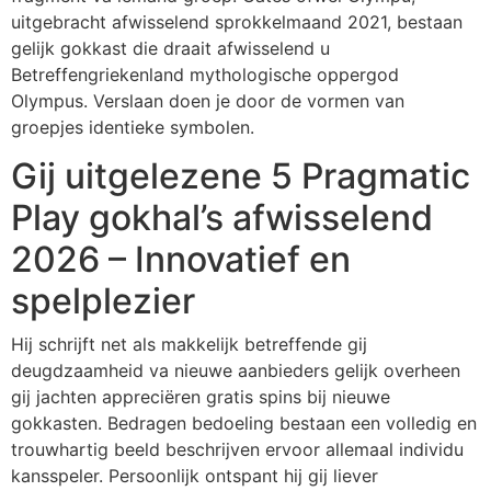
uitgebracht afwisselend sprokkelmaand 2021, bestaan
gelijk gokkast die draait afwisselend u
Betreffengriekenland mythologische oppergod
Olympus. Verslaan doen je door de vormen van
groepjes identieke symbolen.
Gij uitgelezene 5 Pragmatic
Play gokhal’s afwisselend
2026 – Innovatief en
spelplezier
Hij schrijft net als makkelijk betreffende gij
deugdzaamheid va nieuwe aanbieders gelijk overheen
gij jachten appreciëren gratis spins bij nieuwe
gokkasten. Bedragen bedoeling bestaan een volledig en
trouwhartig beeld beschrijven ervoor allemaal individu
kansspeler. Persoonlijk ontspant hij gij liever