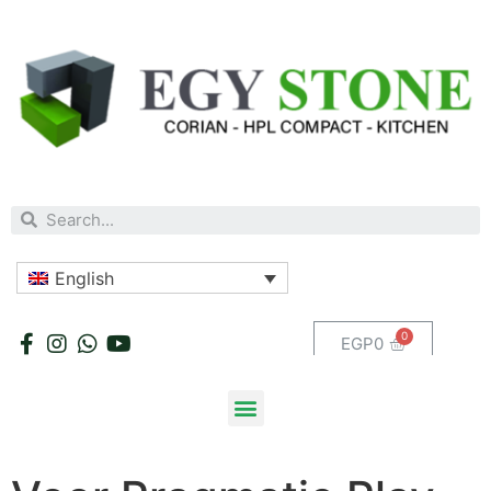
English
EGP
0