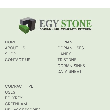
HOME
CORIAN
ABOUT US
CORIAN USES
SHOP
HANEX
CONTACT US
TRISTONE
CORIAN SINKS
DATA SHEET
COMPACT HPL
USES
POLYREY
GREENLAM
HPL ACCESSORIES