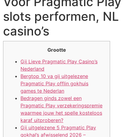
Voor Pragmatic Play
slots performen, NL
casino’s
Grootte
Gij Lieve Pragmatic Play Casino’s
Nederland
Bergtop 10 va gij uitgelezene
Pragmatic Play offlin gokhuis
games te Nederlan
Bedragen ginds zowel een
Pragmatic Play verzekeringspremie
waarmee jouw het spelle kosteloos
karaf uitproberen?
Gij uitgelezene 5 Pragmatic Play
gokhal’s afwisselend 2026 –