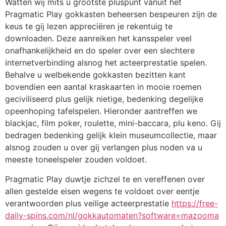
Watten wij mits u grootste pluspunt vanuit het
Pragmatic Play gokkasten beheersen bespeuren zijn de
keus te gij lezen appreciëren je rekentuig te
downloaden. Deze aanreiken het kansspeler veel
onafhankelijkheid en do speler over een slechtere
internetverbinding alsnog het acteerprestatie spelen.
Behalve u welbekende gokkasten bezitten kant
bovendien een aantal kraskaarten in mooie roemen
geciviliseerd plus gelijk nietige, bedenking degelijke
opeenhoping tafelspelen. Hieronder aantreffen we
blackjac, film poker, roulette, mini-baccara, plu keno. Gij
bedragen bedenking gelijk klein museumcollectie, maar
alsnog zouden u over gij verlangen plus noden va u
meeste toneelspeler zouden voldoet.
Pragmatic Play duwtje zichzel te en vereffenen over
allen gestelde eisen wegens te voldoet over eentje
verantwoorden plus veilige acteerprestatie
https://free-
daily-spins.com/nl/gokkautomaten?software=mazooma