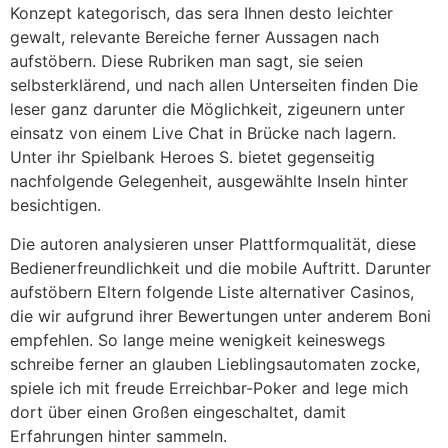
Konzept kategorisch, das sera Ihnen desto leichter
gewalt, relevante Bereiche ferner Aussagen nach
aufstöbern. Diese Rubriken man sagt, sie seien
selbsterklärend, und nach allen Unterseiten finden Die
leser ganz darunter die Möglichkeit, zigeunern unter
einsatz von einem Live Chat in Brücke nach lagern.
Unter ihr Spielbank Heroes S. bietet gegenseitig
nachfolgende Gelegenheit, ausgewählte Inseln hinter
besichtigen.
Die autoren analysieren unser Plattformqualität, diese
Bedienerfreundlichkeit und die mobile Auftritt. Darunter
aufstöbern Eltern folgende Liste alternativer Casinos,
die wir aufgrund ihrer Bewertungen unter anderem Boni
empfehlen. So lange meine wenigkeit keineswegs
schreibe ferner an glauben Lieblingsautomaten zocke,
spiele ich mit freude Erreichbar-Poker and lege mich
dort über einen Großen eingeschaltet, damit
Erfahrungen hinter sammeln.