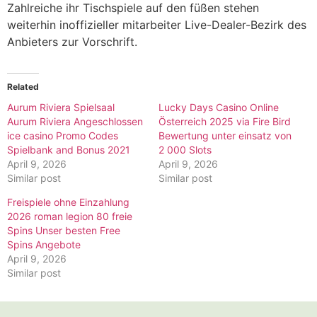
Zahlreiche ihr Tischspiele auf den füßen stehen
weiterhin inoffizieller mitarbeiter Live-Dealer-Bezirk des
Anbieters zur Vorschrift.
Related
Aurum Riviera Spielsaal
Lucky Days Casino Online
Aurum Riviera Angeschlossen
Österreich 2025 via Fire Bird
ice casino Promo Codes
Bewertung unter einsatz von
Spielbank and Bonus 2021
2 000 Slots
April 9, 2026
April 9, 2026
Similar post
Similar post
Freispiele ohne Einzahlung
2026 roman legion 80 freie
Spins Unser besten Free
Spins Angebote
April 9, 2026
Similar post