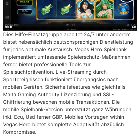
Dies Hilfe-Einsatzgruppe arbeitet 24/7 unter anderem
bietet nebensächlich deutschsprachigen Dienstleistung
für jedes optimale Austausch. Vegas Hero Spielbank
implementiert umfassende Spielerschutz-Maßnahmen
ferner bietet professionelle Tools zur
Spielsuchtprävention. Live-Streaming durch
Sportereignissen funktioniert übergangslos nach
mobilen Geräten. Sicherheitsfeatures wie gleichfalls
Malta Gaming Authority Lizenzierung und SSL-
Chiffrierung bewachen mobile Transaktionen. Die
mobile Spielbank-Version unterstützt ganz Währungen
inkl. Ecu, Usd ferner GBP. Mobiles Vortragen within
Vegas Hero bietet komplette Adaptivität abzüglich
Kompromisse.