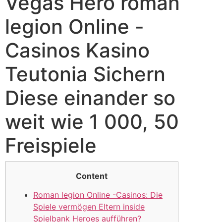
Vegas Hero roman
legion Online -
Casinos Kasino
Teutonia Sichern
Diese einander so
weit wie 1 000, 50
Freispiele
Content
Roman legion Online -Casinos: Die
Spiele vermögen Eltern inside
Spielbank Heroes aufführen?