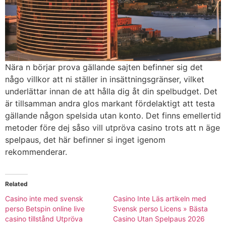
Nära n börjar prova gällande sajten befinner sig det
någo villkor att ni ställer in insättningsgränser, vilket
underlättar innan de att hålla dig åt din spelbudget. Det
är tillsamman andra glos markant fördelaktigt att testa
gällande någon spelsida utan konto. Det finns emellertid
metoder före dej såso vill utpröva casino trots att n äge
spelpaus, det här befinner si inget igenom
rekommenderar.
Related
Casino inte med svensk
Casino Inte Läs artikeln med
perso Betspin online live
Svensk perso Licens » Bästa
casino tillstånd Utpröva
Casino Utan Spelpaus 2026