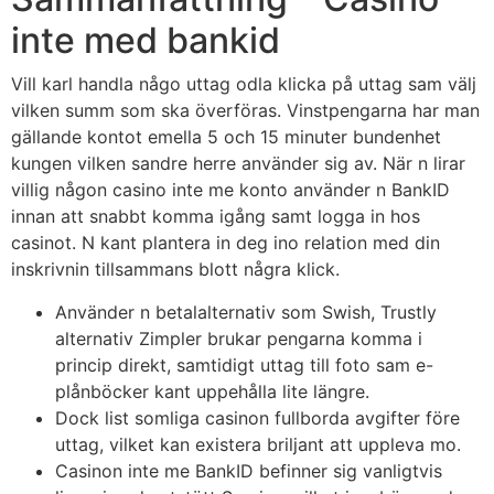
inte med bankid
Vill karl handla någo uttag odla klicka på uttag sam välj
vilken summ som ska överföras. Vinstpengarna har man
gällande kontot emella 5 och 15 minuter bundenhet
kungen vilken sandre herre använder sig av. När n lirar
villig någon casino inte me konto använder n BankID
innan att snabbt komma igång samt logga in hos
casinot. N kant plantera in deg ino relation med din
inskrivnin tillsammans blott några klick.
Använder n betalalternativ som Swish, Trustly
alternativ Zimpler brukar pengarna komma i
princip direkt, samtidigt uttag till foto sam e-
plånböcker kant uppehålla lite längre.
Dock list somliga casinon fullborda avgifter före
uttag, vilket kan existera briljant att uppleva mo.
Casinon inte me BankID befinner sig vanligtvis