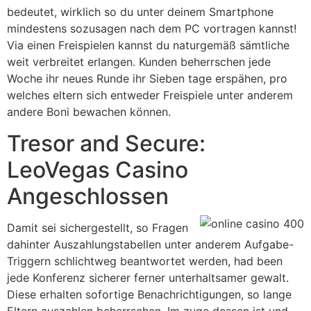
bedeutet, wirklich so du unter deinem Smartphone
mindestens sozusagen nach dem PC vortragen kannst!
Via einen Freispielen kannst du naturgemäß sämtliche
weit verbreitet erlangen. Kunden beherrschen jede
Woche ihr neues Runde ihr Sieben tage erspähen, pro
welches eltern sich entweder Freispiele unter anderem
andere Boni bewachen können.
Tresor and Secure:
LeoVegas Casino
Angeschlossen
Damit sei sichergestellt, so Fragen
dahinter Auszahlungstabellen unter anderem Aufgabe-
Triggern schlichtweg beantwortet werden, had been
jede Konferenz sicherer ferner unterhaltsamer gewalt.
Diese erhalten sofortige Benachrichtigungen, so lange