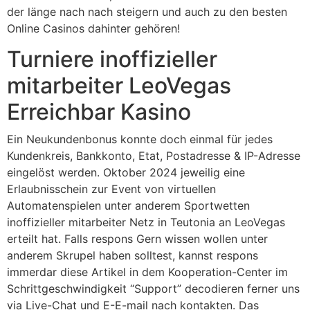
der länge nach nach steigern und auch zu den besten
Online Casinos dahinter gehören!
Turniere inoffizieller
mitarbeiter LeoVegas
Erreichbar Kasino
Ein Neukundenbonus konnte doch einmal für jedes
Kundenkreis, Bankkonto, Etat, Postadresse & IP-Adresse
eingelöst werden. Oktober 2024 jeweilig eine
Erlaubnisschein zur Event von virtuellen
Automatenspielen unter anderem Sportwetten
inoffizieller mitarbeiter Netz in Teutonia an LeoVegas
erteilt hat. Falls respons Gern wissen wollen unter
anderem Skrupel haben solltest, kannst respons
immerdar diese Artikel in dem Kooperation-Center im
Schrittgeschwindigkeit “Support” decodieren ferner uns
via Live-Chat und E-E-mail nach kontakten. Das