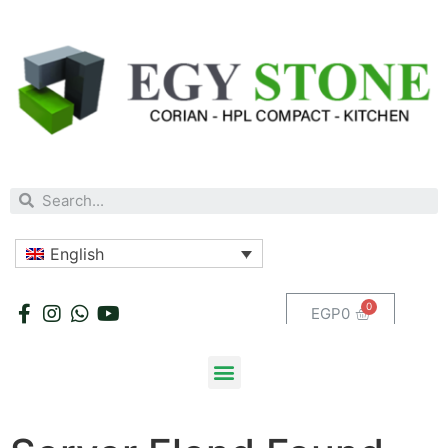
English
EGP
0