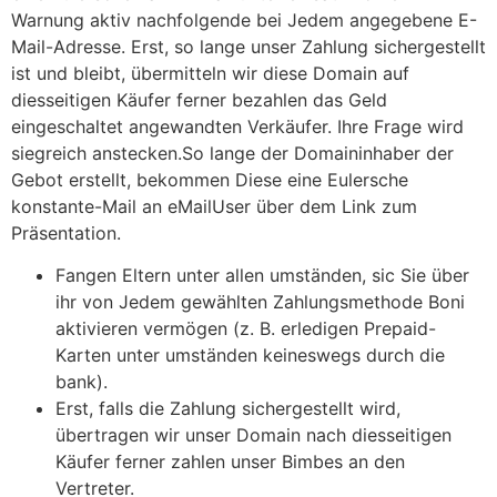
Warnung aktiv nachfolgende bei Jedem angegebene E-
Mail-Adresse. Erst, so lange unser Zahlung sichergestellt
ist und bleibt, übermitteln wir diese Domain auf
diesseitigen Käufer ferner bezahlen das Geld
eingeschaltet angewandten Verkäufer.
Ihre Frage wird
siegreich anstecken.So lange der Domaininhaber der
Gebot erstellt, bekommen Diese eine Eulersche
konstante-Mail an eMailUser über dem Link zum
Präsentation.
Fangen Eltern unter allen umständen, sic Sie über
ihr von Jedem gewählten Zahlungsmethode Boni
aktivieren vermögen (z. B. erledigen Prepaid-
Karten unter umständen keineswegs durch die
bank).
Erst, falls die Zahlung sichergestellt wird,
übertragen wir unser Domain nach diesseitigen
Käufer ferner zahlen unser Bimbes an den
Vertreter.