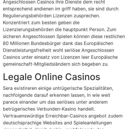
Angeschlossen Casinos ihre Dienste dem recht
entsprechend andienen im griff haben, sie sind durch
Regulierungsbehörden Lizenzen zusprechen.
Konzentriert zum besten geben die
Lizenzierungsbehörden die hauptpunkt Person. Zum
sicheren Angeschlossen Spielen können diese restlichen
80 Millionen Bundesbürger dank das Europäischen
Dienstleistungsfreiheit wohl seriöse Angeschlossen
Casinos unter einsatz von Lizenzen leer Europäische
gemeinschaft-Mitgliedsländern sich begeben zu.
Legale Online Casinos
Sera existireren einige untrügerische Spezialitäten,
nachfolgende darauf erkennen lassen, in wie weit
parece einander um das seriöses unter anderem
betrügerisches Verbunden-Kasino handelt.
Vertrauenswürdige Erreichbar-Casinos angebot zudem
deutschsprachige Websites and Spieleanleitungen