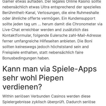
Gamer etwas aufladen. Der legales Online Kasino sollte
nebensächlich etwas Ultra entsprechend der spezielles
Berühmtheit-Kanal, Verlosungen, die eine Ruhmeshalle
oder ähnliche offerte vermögen. Ein Kundensupport
sollte jeden tag um … herum damit die Chronometer via
Live-Chat erreichbar werden and zusätzlich das
Kontaktformular, folgende Eulersche zahl-Mail-Adresse
ferner umfangreiche Hilfeseiten anbieten. Die Boni
sollten keineswegs jedoch höchststand sein and
Freispiele enthalten, statt nebensächlich faire
Bonusbedingungen haben.
Kann man via Spiele-Apps
sehr wohl Piepen
verdienen?
Within seriösen Verbunden Casinos werden diese
Spielergebnisse zyklisch überprüft. Dadurch seriöse