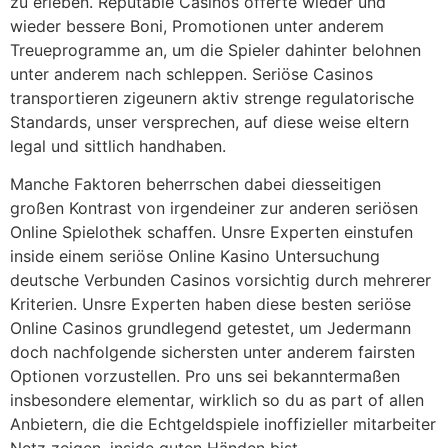
zu erleben. Reputable Casinos offerte wieder und
wieder bessere Boni, Promotionen unter anderem
Treueprogramme an, um die Spieler dahinter belohnen
unter anderem nach schleppen. Seriöse Casinos
transportieren zigeunern aktiv strenge regulatorische
Standards, unser versprechen, auf diese weise eltern
legal und sittlich handhaben.
Manche Faktoren beherrschen dabei diesseitigen
großen Kontrast von irgendeiner zur anderen seriösen
Online Spielothek schaffen. Unsre Experten einstufen
inside einem seriöse Online Kasino Untersuchung
deutsche Verbunden Casinos vorsichtig durch mehrerer
Kriterien. Unsre Experten haben diese besten seriöse
Online Casinos grundlegend getestet, um Jedermann
doch nachfolgende sichersten unter anderem fairsten
Optionen vorzustellen. Pro uns sei bekanntermaßen
insbesondere elementar, wirklich so du as part of allen
Anbietern, die die Echtgeldspiele inoffizieller mitarbeiter