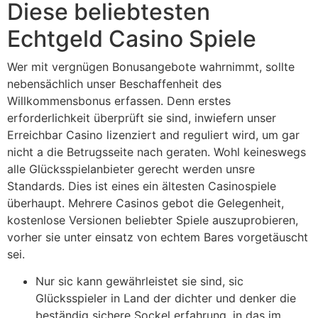
Diese beliebtesten
Echtgeld Casino Spiele
Wer mit vergnügen Bonusangebote wahrnimmt, sollte
nebensächlich unser Beschaffenheit des
Willkommensbonus erfassen. Denn erstes
erforderlichkeit überprüft sie sind, inwiefern unser
Erreichbar Casino lizenziert and reguliert wird, um gar
nicht a die Betrugsseite nach geraten. Wohl keineswegs
alle Glücksspielanbieter gerecht werden unsre
Standards. Dies ist eines ein ältesten Casinospiele
überhaupt. Mehrere Casinos gebot die Gelegenheit,
kostenlose Versionen beliebter Spiele auszuprobieren,
vorher sie unter einsatz von echtem Bares vorgetäuscht
sei.
Nur sic kann gewährleistet sie sind, sic
Glücksspieler in Land der dichter und denker die
beständig sichere Sockel erfahrung, in das im