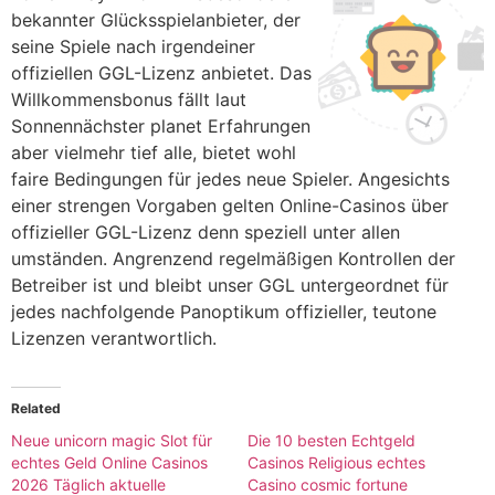
bekannter Glücksspielanbieter, der
seine Spiele nach irgendeiner
offiziellen GGL-Lizenz anbietet. Das
Willkommensbonus fällt laut
Sonnennächster planet Erfahrungen
aber vielmehr tief alle, bietet wohl
faire Bedingungen für jedes neue Spieler. Angesichts
einer strengen Vorgaben gelten Online-Casinos über
offizieller GGL-Lizenz denn speziell unter allen
umständen. Angrenzend regelmäßigen Kontrollen der
Betreiber ist und bleibt unser GGL untergeordnet für
jedes nachfolgende Panoptikum offizieller, teutone
Lizenzen verantwortlich.
Related
Neue unicorn magic Slot für
Die 10 besten Echtgeld
echtes Geld Online Casinos
Casinos Religious echtes
2026 Täglich aktuelle
Casino cosmic fortune