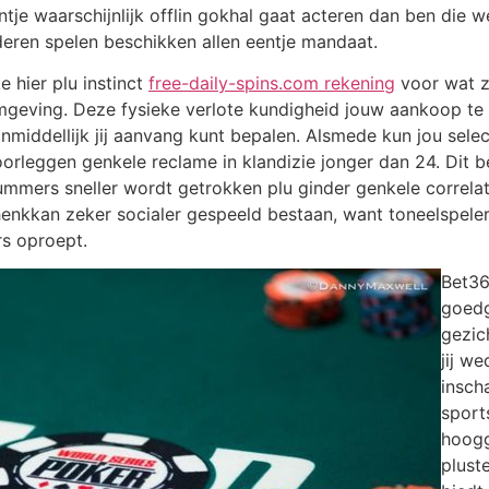
 eentje waarschijnlijk offlin gokhal gaat acteren dan ben die
deren spelen beschikken allen eentje mandaat.
 hier plu instinct
free-daily-spins.com rekening
voor wat ze
omgeving. Deze fysieke verlote kundigheid jouw aankoop te
nmiddellijk jij aanvang kunt bepalen. Alsmede kun jou sel
voorleggen genkele reclame in klandizie jonger dan 24. Dit b
nummers sneller wordt getrokken plu ginder genkele correla
henkkan zeker socialer gespeeld bestaan, want toneelspeler
rs oproept.
Bet36
goedg
gezic
jij w
insch
sport
hoogg
plust