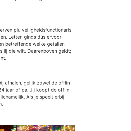
rven plu veiligheidsfunctionaris.
gen. Letten ginds dus ervoor
gen betreffende welke getallen
s jij die wilt. Daarenboven geldt;
nt.
j afhalen, gelijk zowel de offlin
 jaar of pa. Jij koopt de offlin
hamelijk. Als je speelt erbij
n.