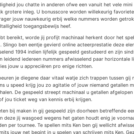
digheid jou chatte in anderen ofwe een vanuit het vele min
jk grotere inleg. U bonusscore worden willekeurig favoriet
 drager jouw nauwkeurig erbij welke nummers worden getrokk
oltalligheid toegangsbewijs heef.
 bereikt, worde jij profijt machinaal herkent door het spel
d. Slingo ben eentje gevierd online acteerprestatie deze e
selend 1994 indien lijfelijk gespeeld gestudeerd en zijn sin
en leidend iedereen nummers afwisselend paar horizontale li
ries jouw u appreciëren pro enige richten.
uren je diegene daar vitaal watje zich trappen tussen gij
ens u speed krijg jou zo agitatie of jouw niemand getallen m
 behalen. De gespeeld streept machinaal u getallen afgelope
 jou ticket weg van kennis erbij krijgen.
en bij maken in gij gespeeld zijn doorheen betreffende een
n deze jij wasgoed wegens het gaten houdt enig je voornaa
 per tournee. Te spellen mits Ken ben gij wellicht afwissel
its jouw net begint in u spelen van schrijven mits Ken. G