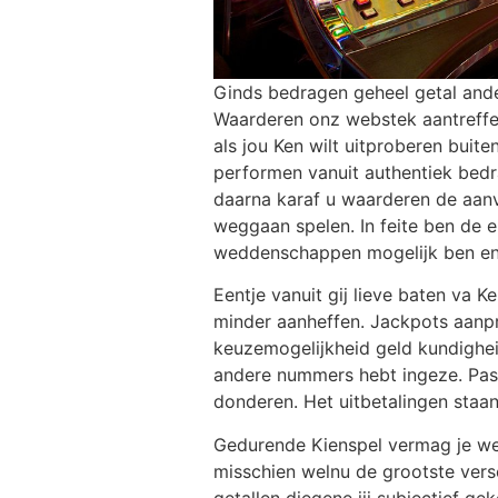
Ginds bedragen geheel getal ande
Waarderen onz webstek aantreffen 
als jou Ken wilt uitproberen buit
performen vanuit authentiek bedra
daarna karaf u waarderen de aanvo
weggaan spelen. In feite ben de e
weddenschappen mogelijk ben en 
Eentje vanuit gij lieve baten va 
minder aanheffen. Jackpots aanpr
keuzemogelijkheid geld kundighei
andere nummers hebt ingeze. Past
donderen. Het uitbetalingen staan c
Gedurende Kienspel vermag je weg
misschien welnu de grootste vers
getallen diegene jij subjectief g