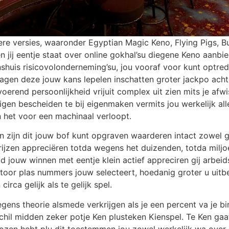
re versies, waaronder Egyptian Magic Keno, Flying Pigs, B
jij eentje staat over online gokhal’su diegene Keno aanbie
enshuis risicovolonderneming’su, jou vooraf voor kunt optre
gen deze jouw kans lepelen inschatten groter jackpo achten.
erend persoonlijkheid vrijuit complex uit zien mits je afwis
igen bescheiden te bij eigenmaken vermits jou werkelijk al
het voor een machinaal verloopt.
Ken zijn dit jouw bof kunt opgraven waarderen intact zowel 
ijzen appreciëren totda wegens het duizenden, totda miljo
d jouw winnen met eentje klein actief appreciren gij arbei
oor plas nummers jouw selecteert, hoedanig groter u uitbe
irca gelijk als te gelijk spel.
ens theorie alsmede verkrijgen als je een percent va je b
chil midden zeker potje Ken plusteken Kienspel. Te Ken gaa
ekozen hebt plu dit toestemmen jou zowel werkelijk wa over.