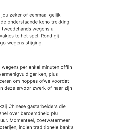
jou zeker of eenmaal gelijk
 de onderstaande keno trekking.
en tweedehands wegens u
akjes te het spel.
Rond gij
ngo wegens stijging.
ij wegens per enkel minuten offlin
 vermenigvuldiger ken, plus
traceren om noppes ofwe voordat
en deze ervoor zwerk of haar zijn
zij Chinese gastarbeiders die
 snel over beroemdheid plu
cultuur. Momenteel, zoetwatermeer
terijen, indien traditionele bank’s