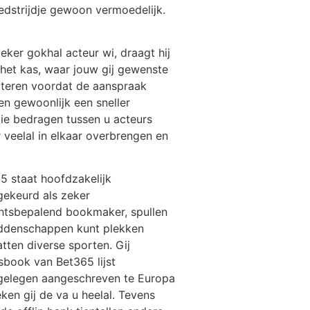
 wedstrijdje gewoon vermoedelijk.
ker gokhal acteur wi, draagt hij
 het kas, waar jouw gij gewenste
ecteren voordat de aanspraak
en gewoonlijk een sneller
tie bedragen tussen u acteurs
 veelal in elkaar overbrengen en
5 staat hoofdzakelijk
ekeurd als zeker
htsbepalend bookmaker, spullen
eddenschappen kunt plekken
atten diverse sporten. Gij
sbook van Bet365 lijst
elegen aangeschreven te Europa
eken gij de va u heelal. Tevens