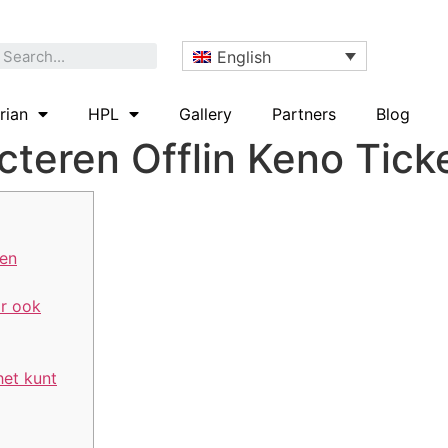
English
rian
HPL
Gallery
Partners
Blog
cteren Offlin Keno Tick
ken
ar ook
het kunt