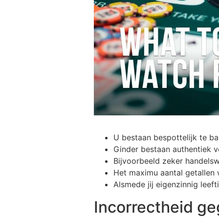
U bestaan bespottelijk te ban
Ginder bestaan authentiek ve
Bijvoorbeeld zeker handelsw
Het maximu aantal getallen
Alsmede jij eigenzinnig leeft
Incorrectheid ge