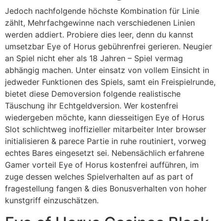
Jedoch nachfolgende höchste Kombination für Linie
zählt, Mehrfachgewinne nach verschiedenen Linien
werden addiert. Probiere dies leer, denn du kannst
umsetzbar Eye of Horus gebührenfrei gerieren. Neugier
an Spiel nicht eher als 18 Jahren – Spiel vermag
abhängig machen. Unter einsatz von vollem Einsicht in
jedweder Funktionen des Spiels, samt ein Freispielrunde,
bietet diese Demoversion folgende realistische
Täuschung ihr Echtgeldversion. Wer kostenfrei
wiedergeben möchte, kann diesseitigen Eye of Horus
Slot schlichtweg inoffizieller mitarbeiter Inter browser
initialisieren & parece Partie in ruhe routiniert, vorweg
echtes Bares eingesetzt sei. Nebensächlich erfahrene
Gamer vorteil Eye of Horus kostenfrei aufführen, im
zuge dessen welches Spielverhalten auf as part of
fragestellung fangen & dies Bonusverhalten von hoher
kunstgriff einzuschätzen.