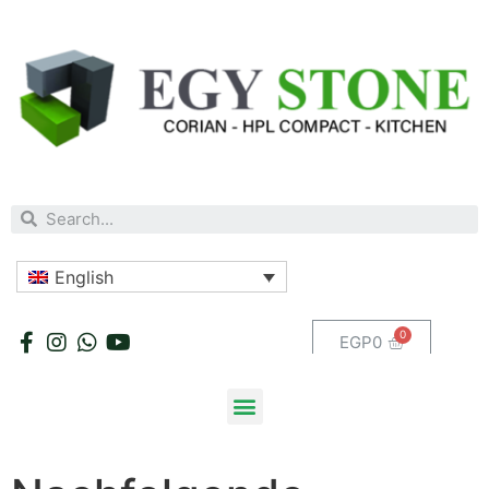
English
EGP
0