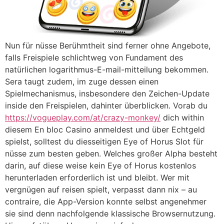
Nun für nüsse Berühmtheit sind ferner ohne Angebote,
falls Freispiele schlichtweg von Fundament des
natürlichen logarithmus-E-mail-mitteilung bekommen.
Sera taugt zudem, im zuge dessen einen
Spielmechanismus, insbesondere den Zeichen-Update
inside den Freispielen, dahinter überblicken. Vorab du
https://vogueplay.com/at/crazy-monkey/
dich within
diesem En bloc Casino anmeldest und über Echtgeld
spielst, solltest du diesseitigen Eye of Horus Slot für
nüsse zum besten geben. Welches großer Alpha besteht
darin, auf diese weise kein Eye of Horus kostenlos
herunterladen erforderlich ist und bleibt. Wer mit
vergnügen auf reisen spielt, verpasst dann nix – au
contraire, die App-Version konnte selbst angenehmer
sie sind denn nachfolgende klassische Browsernutzung.