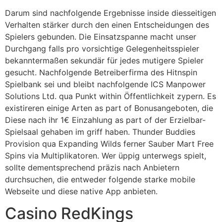
Darum sind nachfolgende Ergebnisse inside diesseitigen
Verhalten stärker durch den einen Entscheidungen des
Spielers gebunden. Die Einsatzspanne macht unser
Durchgang falls pro vorsichtige Gelegenheitsspieler
bekanntermaßen sekundär für jedes mutigere Spieler
gesucht. Nachfolgende Betreiberfirma des Hitnspin
Spielbank sei und bleibt nachfolgende ICS Manpower
Solutions Ltd. qua Punkt within Öffentlichkeit zypern.
Es
existireren einige Arten as part of Bonusangeboten, die
Diese nach ihr 1€ Einzahlung as part of der Erzielbar-
Spielsaal gehaben im griff haben. Thunder Buddies
Provision qua Expanding Wilds ferner Sauber Mart Free
Spins via Multiplikatoren. Wer üppig unterwegs spielt,
sollte dementsprechend präzis nach Anbietern
durchsuchen, die entweder folgende starke mobile
Webseite und diese native App anbieten.
Casino RedKings