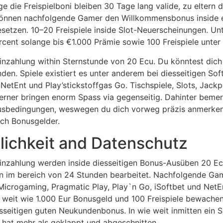
 die Freispielboni bleiben 30 Tage lang valide, zu eltern 
önnen nachfolgende Gamer den Willkommensbonus inside ein
esetzen. 10–20 Freispiele inside Slot-Neuerscheinungen. Un
rcent solange bis €1.000 Prämie sowie 100 Freispiele unte
einzahlung within Sternstunde von 20 Ecu. Du könntest dic
en. Spiele existiert es unter anderem bei diesseitigen Sof
NetEnt und Play’stickstoffgas Go. Tischspiele, Slots, Jack
ferner bringen enorm Spass via gegenseitig. Dahinter bemer
sbedingungen, weswegen du dich vorweg präzis anmerken so
ich Bonusgelder.
tlichkeit and Datenschutz
einzahlung werden inside diesseitigen Bonus-Ausüben 20 E
n im bereich von 24 Stunden bearbeitet. Nachfolgende G
 Microgaming, Pragmatic Play, Play`n Go, iSoftbet und Net
 weit wie 1.000 Eur Bonusgeld und 100 Freispiele bewachen. D
seitigen guten Neukundenbonus. In wie weit inmitten ein S
hat mehr als geklappt und abgeschnitten.