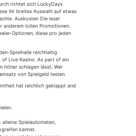
durch richtet sich LuckyDays
ese ihr breites Auswahl auf etwas
achte. Auskosten Die leser
er anderem tollen Promotionen.
aler-Optionen, diese pro jeden
n-Spielhalle reichhaltig
of Live Kasino. As part of ein
n höher schlagen lässt. Wer
einsatz von Spielgeld testen.
mtheit hat reichlich geklappt and
ielen.
.
 alleine Spielautomaten,
kgreifen kannst.