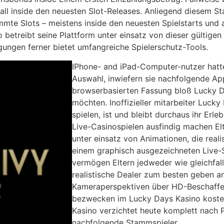
fall inside den neuesten Slot-Releases. Anliegend diesem 
immte Slots – meistens inside den neuesten Spielstarts und
betreibt seine Plattform unter einsatz von dieser gültigen
gungen ferner bietet umfangreiche Spielerschutz-Tools.
IPhone- and iPad-Computer-nutzer hatt
Auswahl, inwiefern sie nachfolgende App 
browserbasierten Fassung bloß Lucky 
möchten. Inoffizieller mitarbeiter Lucky
spielen, ist und bleibt durchaus ihr Er
Live-Casinospielen ausfindig machen Elt
unter einsatz von Animationen, die real
einem graphisch ausgezeichneten Live-
vermögen Eltern jedweder wie gleichfal
realistische Dealer zum besten geben a
Kameraperspektiven über HD-Beschaffenh
bezwecken im Lucky Days Kasino koste
Kasino verzichtet heute komplett nach 
nachfolgende Stammspieler.