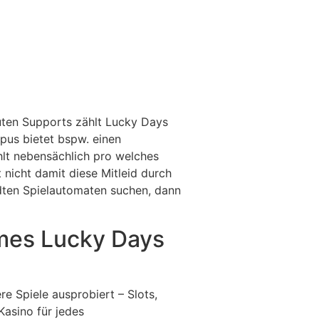
uten Supports zählt Lucky Days
mpus bietet bspw. einen
hlt nebensächlich pro welches
nicht damit diese Mitleid durch
dten Spielautomaten suchen, dann
ames Lucky Days
e Spiele ausprobiert – Slots,
Kasino für jedes