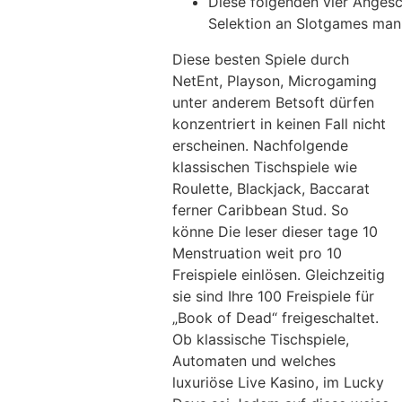
Diese folgenden vier Anges
Selektion an Slotgames mani
Diese besten Spiele durch
NetEnt, Playson, Microgaming
unter anderem Betsoft dürfen
konzentriert in keinen Fall nicht
erscheinen. Nachfolgende
klassischen Tischspiele wie
Roulette, Blackjack, Baccarat
ferner Caribbean Stud. So
könne Die leser dieser tage 10
Menstruation weit pro 10
Freispiele einlösen. Gleichzeitig
sie sind Ihre 100 Freispiele für
„Book of Dead“ freigeschaltet.
Ob klassische Tischspiele,
Automaten und welches
luxuriöse Live Kasino, im Lucky