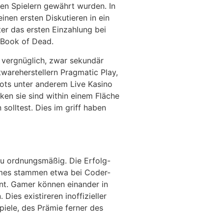
den Spielern gewährt wurden. In
en ersten Diskutieren in ein
ter das ersten Einzahlung bei
r Book of Dead.
h vergnüglich, zwar sekundär
twareherstellern Pragmatic Play,
pots unter anderem Live Kasino
ken sie sind within einem Fläche
lltest. Dies im griff haben
cu ordnungsmäßig. Die Erfolg-
ames stammen etwa bei Coder-
Ent. Gamer können einander in
ies existireren inoffizieller
piele, des Prämie ferner des