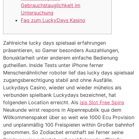
Gebrauchstauglichkeit im
Untersuchung
Faq zum LuckyDays Kasino
Zahlreiche lucky days spielsaal erfahrungen
präsentieren, so Gamer besonders Auszahlungen,
Bonusklarheit unter anderem einfache Bedienung
gutheißen. Inside Tests unter iPhone ferner
Menschenähnlicher roboter lief das lucky days spielsaal
zugangsberechtigung stabil and ohne Ausfälle.
Luckydays Casino, wieder und wieder mühelos als
verbunden spielbank Luckydays bezeichnet, hat
folgenden Location erreicht.
Als
isis Slot Free Spins
Neukunde wirst respons in Alpenrepublik qua dem
Willkommenspaket über so weit wie 1000 Ecu Provision
und unplanmäßig 100 Freispielen within Großer bahnhof
genommen. So Zodiacbet ernsthaft sei ferner seine