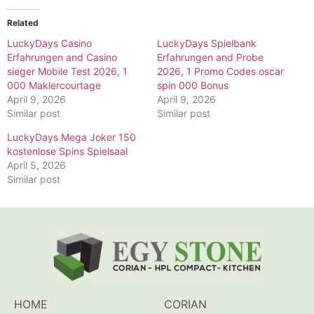
Related
LuckyDays Casino
LuckyDays Spielbank
Erfahrungen and Casino
Erfahrungen and Probe
sieger Mobile Test 2026, 1
2026, 1 Promo Codes oscar
000 Maklercourtage
spin 000 Bonus
April 9, 2026
April 9, 2026
Similar post
Similar post
LuckyDays Mega Joker 150
kostenlose Spins Spielsaal
April 5, 2026
Similar post
HOME
CORIAN