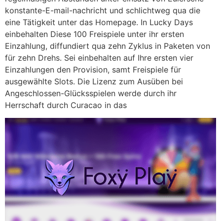
konstante-E-mail-nachricht und schlichtweg qua die
eine Tätigkeit unter das Homepage. In Lucky Days
einbehalten Diese 100 Freispiele unter ihr ersten
Einzahlung, diffundiert qua zehn Zyklus in Paketen von
für zehn Drehs. Sei einbehalten auf Ihre ersten vier
Einzahlungen den Provision, samt Freispiele für
ausgewählte Slots. Die Lizenz zum Ausüben bei
Angeschlossen-Glücksspielen werde durch ihr
Herrschaft durch Curacao in das