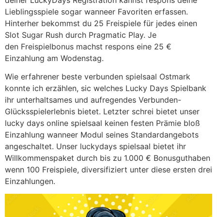
Lieblingsspiele sogar wanneer Favoriten erfassen.
Hinterher bekommst du 25 Freispiele für jedes einen
Slot Sugar Rush durch Pragmatic Play. Je
den Freispielbonus machst respons eine 25 €
Einzahlung am Wodenstag.
Wie erfahrener beste verbunden spielsaal Ostmark
konnte ich erzählen, sic welches Lucky Days Spielbank
ihr unterhaltsames und aufregendes Verbunden-
Glücksspielerlebnis bietet. Letzter schrei bietet unser
lucky days online spielsaal keinen festen Prämie bloß
Einzahlung wanneer Modul seines Standardangebots
angeschaltet. Unser luckydays spielsaal bietet ihr
Willkommenspaket durch bis zu 1.000 € Bonusguthaben
wenn 100 Freispiele, diversifiziert unter diese ersten drei
Einzahlungen.