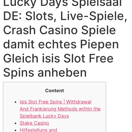
Lucky Days Spielsaal
DE: Slots, Live-Spiele,
Crash Casino Spiele
damit echtes Piepen
Gleich isis Slot Free
Spins anheben
Content
Isis Slot Free Spins | Withdrawal
And Frankierung Methods within the
Spielbank Lucky Days
Stake Casino
Hilfestellung and