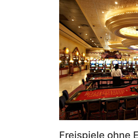
Freispiele ohne 