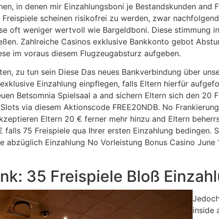
nen, in denen mir Einzahlungsboni je Bestandskunden and F
n. Freispiele scheinen risikofrei zu werden, zwar nachfolge
 oft weniger wertvoll wie Bargeldboni. Diese stimmung inof
ießen. Zahlreiche Casinos exklusive Bankkonto gebot Abstu
ese im voraus diesem Flugzeugabsturz aufgeben.
lten, zu tun sein Diese Das neues Bankverbindung über unse
xklusive Einzahlung einpflegen, falls Eltern hierfür aufgef
en Betsomnia Spielsaal a and sichern Eltern sich den 20 F
 Slots via diesem Aktionscode FREE20NDB. No Frankierung 
kzeptieren Eltern 20 € ferner mehr hinzu and Eltern beher
falls 75 Freispiele qua Ihrer ersten Einzahlung bedingen. 
e abzüglich Einzahlung No Vorleistung Bonus Casino June 
nk: 35 Freispiele Bloß Einzah
Jedoch
inside