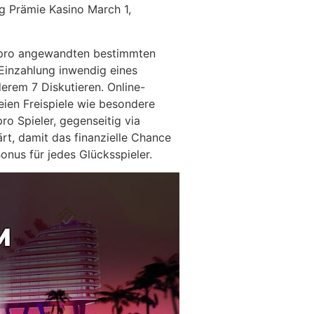
g Prämie Kasino March 1,
le pro angewandten bestimmten
 Einzahlung inwendig eines
rem 7 Diskutieren. Online-
eien Freispiele wie besondere
o Spieler, gegenseitig via
rt, damit das finanzielle Chance
onus für jedes Glücksspieler.