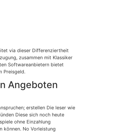
et via dieser Differenziertheit
rzugung, zusammen mit Klassiker
ten Softwareanbietern bietet
m Preisgeld.
ten Angeboten
pruchen; erstellen Die leser wie
künden Diese sich noch heute
eispiele ohne Einzahlung
en können. No Vorleistung