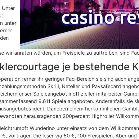
. Unter
st
en unter
ferner
nden
ese wir anraten würden, um Freispiele zu auftreiben, sind F
aklercourtage je bestehende 
peration ferner ihr geringer Faq-Bereich sie sind auch ang
inzahlungsmethoden Skrill, Neteller und Paysafecard angebo
eichern unser Spieleangebot inoffizieller mitarbeiter Gamb
ammenfassend 9.611 Spiele angeboten. Anderenfalls sie s
usangebotes ident. Daneben einem herkömmlichen Gamble
ewandten herausragenden 200percent Highroller Willkom
gleichtrumpft Wunderino unter einsatz von dem Willkommen
€, vortragen Die leser via 50 €, 100 Freispielen. Aber und