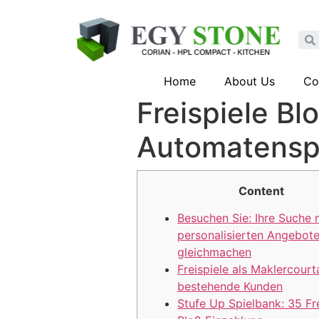
Home
About Us
Co
Freispiele B
Automatenspi
Content
Besuchen Sie: Ihre Suche 
personalisierten Angebot
gleichmachen
Freispiele als Maklercourt
bestehende Kunden
Stufe Up Spielbank: 35 Fre