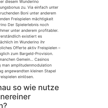
er diesem Wunderino
lungsbonus zu. Via einfach unter
ruchenden Boni unter anderem
enden Freispielen mächtigkeit
ino Der Spielerlebnis noch
hmer unter anderem profitabler.
erständlich existiert es
ächlich im Wunderino ihr
liches Offerte aktiv Freispielen –
äglich zum Bargeld-Provision.
 manchen Gemein… Casinos
 man amplitudenmodulation
ag angewandten kleinen Stapel
reispielen einlösen.
au so wie nutze
nereiner
n?