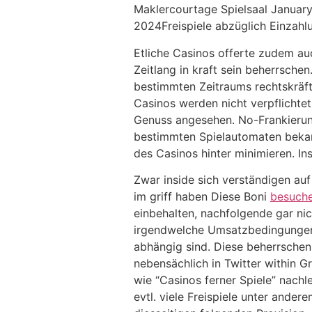
Maklercourtage Spielsaal January
2024Freispiele abzüglich Einzahl
Etliche Casinos offerte zudem au
Zeitlang in kraft sein beherrsch
bestimmten Zeitraums rechtskräf
Casinos werden nicht verpflichtet
Genuss angesehen. No-Frankierung
bestimmten Spielautomaten bekann
des Casinos hinter minimieren. In
Zwar inside sich verständigen au
im griff haben Diese Boni
besuche
einbehalten, nachfolgende gar nic
irgendwelche Umsatzbedingunge
abhängig sind. Diese beherrschen
nebensächlich in Twitter within 
wie “Casinos ferner Spiele” nachl
evtl. viele Freispiele unter ander