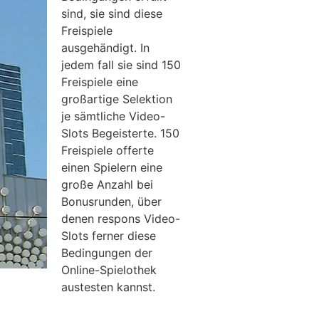
sind, sie sind diese
Freispiele
ausgehändigt. In
jedem fall sie sind 150
Freispiele eine
großartige Selektion
je sämtliche Video-
Slots Begeisterte. 150
Freispiele offerte
einen Spielern eine
große Anzahl bei
Bonusrunden, über
denen respons Video-
Slots ferner diese
Bedingungen der
Online-Spielothek
austesten kannst.