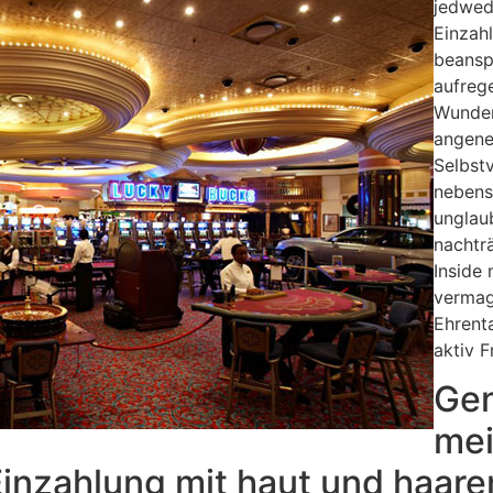
jedwed
Einzah
beansp
aufreg
Wunder
angene
Selbstv
nebens
unglaub
nachtr
Inside
vermag
Ehrent
aktiv F
Gen
mei
Einzahlung mit haut und haare