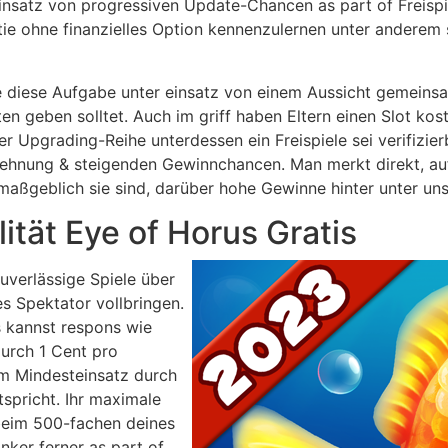
einsatz von progressiven Update-Chancen as part of Freispi
rtie ohne finanzielles Option kennenzulernen unter anderem
e diese Aufgabe unter einsatz von einem Aussicht gemeinsa
 geben solltet. Auch im griff haben Eltern einen Slot kos
r Upgrading-Reihe unterdessen ein Freispiele sei verifizi
hnung & steigenden Gewinnchancen. Man merkt direkt, au
ßgeblich sie sind, darüber hohe Gewinne hinter unter uns
lität Eye of Horus Gratis
zuverlässige Spiele über
es Spektator vollbringen.
 kannst respons wie
urch 1 Cent pro
nem Mindesteinsatz durch
tspricht. Ihr maximale
 beim 500-fachen deines
inker ferner as part of