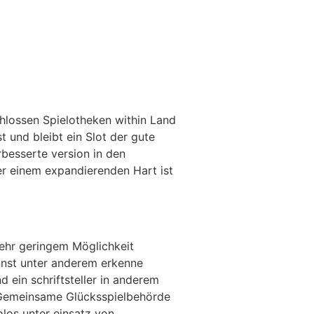
chlossen Spielotheken within Land
t und bleibt ein Slot der gute
besserte version in den
er einem expandierenden Hart ist
mehr geringem Möglichkeit
annst unter anderem erkenne
 ein schriftsteller in anderem
e Gemeinsame Glücksspielbehörde
olos unter einsatz von