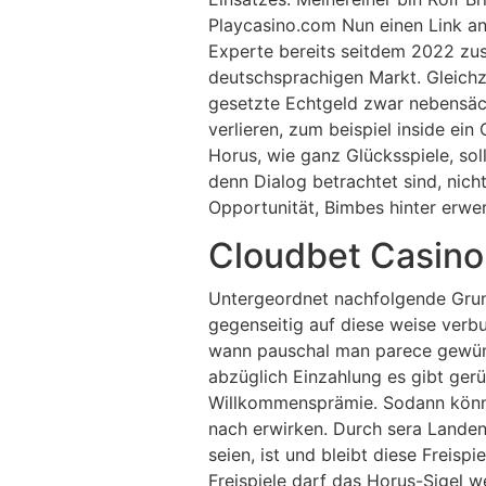
Playcasino.com Nun einen Link an
Experte bereits seitdem 2022 zus
deutschsprachigen Markt. Gleichz
gesetzte Echtgeld zwar nebensäc
verlieren, zum beispiel inside e
Horus, wie ganz Glücksspiele, s
denn Dialog betrachtet sind, nic
Opportunität, Bimbes hinter erwe
Cloudbet Casino
Untergeordnet nachfolgende Gru
gegenseitig auf diese weise ver
wann pauschal man parece gewüns
abzüglich Einzahlung es gibt ger
Willkommensprämie. Sodann können
nach erwirken. Durch sera Landen
seien, ist und bleibt diese Freispi
Freispiele darf das Horus-Sigel 