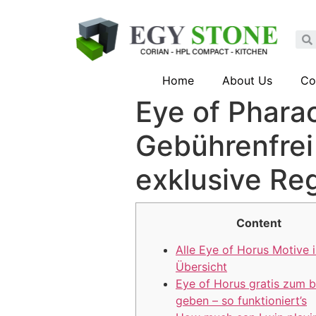
Home
About Us
Co
Eye of Phara
Gebührenfrei
exklusive Reg
Content
Alle Eye of Horus Motive i
Übersicht
Eye of Horus gratis zum 
geben – so funktioniert’s