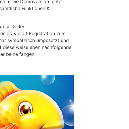
elen. Die Demoversion bietet
 sämtliche Funktionen &
m sei & der
tenlos & bloß Registration zum
erbar sympathisch umgesetzt und
f diese weise eben nachfolgende
er beine fangen.