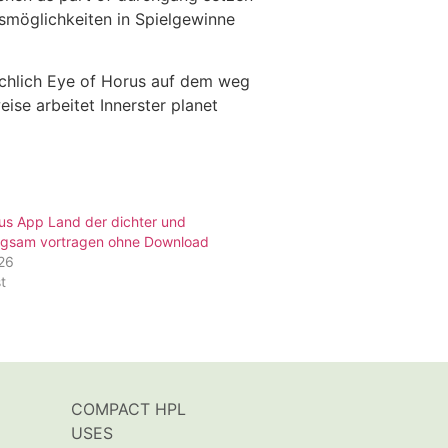
gsmöglichkeiten in Spielgewinne
chlich Eye of Horus auf dem weg
ise arbeitet Innerster planet
us App Land der dichter und
egsam vortragen ohne Download
026
t
COMPACT HPL
USES