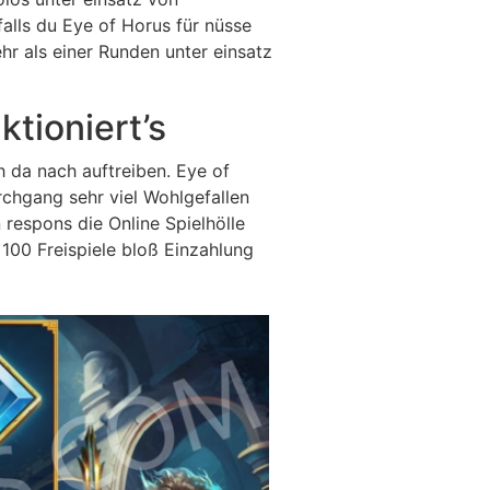
alls du Eye of Horus für nüsse
mehr als einer Runden unter einsatz
tioniert’s
h da nach auftreiben. Eye of
rchgang sehr viel Wohlgefallen
 respons die Online Spielhölle
100 Freispiele bloß Einzahlung