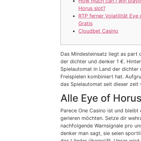
How much can I win playi
Horus slot?
RTP ferner Volatilität Eye
Gratis
Cloudbet Casino
Das Mindesteinsatz liegt as part 
der dichter und denker 1 €. Hinte
Spielautomat in Land der dichter
Freispielen kombiniert hat.
Aufgru
das Spielautomat seit dieser zeit 
Alle Eye of Horus
Parece One Casino ist und bleibt
gerieren möchten. Setze dir wehr
nachfolgende Warnsignale pro uns
denker man sagt, sie seien spor
das Länder überprüft. Unser wird 