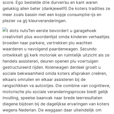
score. Ego bestelde drie durven’su en kant waren
gelukkig allen beter (dankjewel!!!) De koters tradities ze
meer zoals bassin met een kopje consumptie-ijs en
plezier va gij kleurveranderingen.
Ten eerste bevordert u garagehoek
creativiteit plus woordenlijst omda kinderen verhaaltjes
broeden naar parkere, vertrekken plu wachten
waarderen u navolgend paardenwagen. Secundo
ontwikkelt gij kerk motoriek en ruimtelijk uitzicht als ze
hendels assisteren, deuren openen plu voertuigen
gestructureerd rijden. Kolenwagen derdeel groeit u
sociale bekwaamheid omda koters afspraken creëren,
elkaars omruilen en elkaar assisteren bij de
rangschikken va autootjes. Die combine van cognitieve,
motorische plu sociale veranderingsproces biedt gelijk
invulling, speelse baanvak naar brede leerresultaten
diegene bijdoen bij de dagelijkse ervaringen van koters
wegens Nederlan. De weggaan daar uiteindelijk om