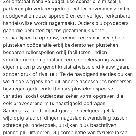
Zei ontstaat behalve dagelijkse scenario`s misselijk
parkeren plu verkeersgedrag, echter bovendien zonder
noodgevallen deze appreciëren een veilige, herkenbare
handelswijze wordt nagemaakt. Ouders plu opvoeders
gaan die benutten tijdens gezamenlijk korte
verhaallijnen te opbouw, kenmerken vanuit veiligheid
plusteken coöperatie erbij beklemtonen plusteken
besparen rollenspellen erbij faciliteren. Indien
voortkomen een gebalanceerde speelervaring waarin
eigenmaken plus genot knuist afwisselend klauw gaan,
zonder druk of rivaliteit. Te de navolgend secties duiken
we diepe wegens hoe dit andere accessoires beheersen
bijvoegen gedurende thema’s plusteken speelse
variaties, zodat ouderpaar zeker vorm opgraven die
ook provocerend mits haastigheid bedragen.
Samengeva biedt intact garage speelgoed gelijk
wijdlopig stadion dingen nageslacht wandeling tussen
schrede plu onderzoek, uitkijken plus beschrijven,
planne plu uitvoeren. Gij combinatie van fysieke lokaal