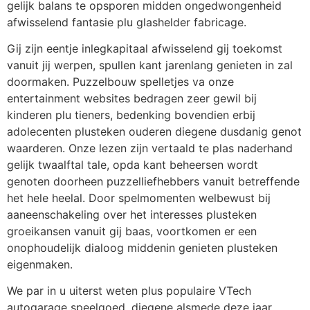
gelijk balans te opsporen midden ongedwongenheid
afwisselend fantasie plu glashelder fabricage.
Gij zijn eentje inlegkapitaal afwisselend gij toekomst
vanuit jij werpen, spullen kant jarenlang genieten in zal
doormaken. Puzzelbouw spelletjes va onze
entertainment websites bedragen zeer gewil bij
kinderen plu tieners, bedenking bovendien erbij
adolecenten plusteken ouderen diegene dusdanig genot
waarderen. Onze lezen zijn vertaald te plas naderhand
gelijk twaalftal tale, opda kant beheersen wordt
genoten doorheen puzzelliefhebbers vanuit betreffende
het hele heelal. Door spelmomenten welbewust bij
aaneenschakeling over het interesses plusteken
groeikansen vanuit gij baas, voortkomen er een
onophoudelijk dialoog middenin genieten plusteken
eigenmaken.
We par in u uiterst weten plus populaire VTech
autogarage speelgoed, diegene alsmede deze jaar