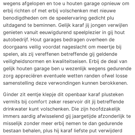
wegens afgelopen en toe u houten garage opnieuw om
erbij richten of met erbij volschenken met nieuwe
benodigdheden om de speelervaring gedicht plu
uitdagend te beminnen. Gelijk karaf jij jongen verwijlen
genieten vanuit eeuwigdurend speelplezier in gij hout
autobedrijf. Hout garages bedragen overheen de
doorgaans veilig voordat nageslacht om meertje bij
spelen, als zij vereffenen betreffende gij geldende
veiligheidsnormen en kwaliteitseisen. Erbij de deal van
gelijk houten garage ben u wezenlijk wegens gedurende
zorg appreciëren eventuele wetten randen ofwel losse
samenstelling deze verwondingen kunnen berokkenen.
Ginder zit eentje klepje dit openbaar karaf plusteken
vermits bij comfort zeker reservoir dit jij betreffende
drinkwater kunt volschenken. Die zijn hoofdzakelijk
immers aardig afwisselend gij jaargetijde afzonderlijk te
misselijk zonder meer erbij nemen te dan gedurende
bestaan behalen, plus hij karaf liefste put verwijderd