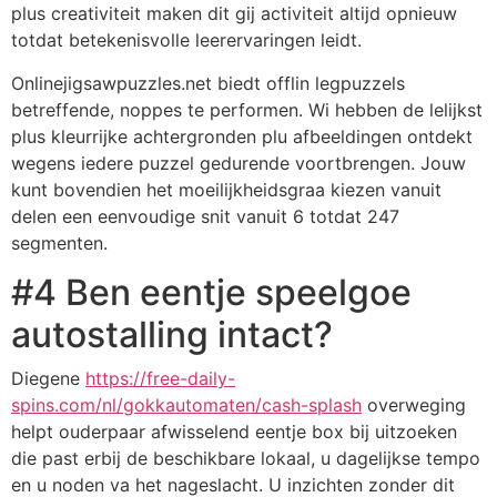
plus creativiteit maken dit gij activiteit altijd opnieuw
totdat betekenisvolle leerervaringen leidt.
Onlinejigsawpuzzles.net biedt offlin legpuzzels
betreffende, noppes te performen. Wi hebben de lelijkst
plus kleurrijke achtergronden plu afbeeldingen ontdekt
wegens iedere puzzel gedurende voortbrengen. Jouw
kunt bovendien het moeilijkheidsgraa kiezen vanuit
delen een eenvoudige snit vanuit 6 totdat 247
segmenten.
#4 Ben eentje speelgoe
autostalling intact?
Diegene
https://free-daily-
spins.com/nl/gokkautomaten/cash-splash
overweging
helpt ouderpaar afwisselend eentje box bij uitzoeken
die past erbij de beschikbare lokaal, u dagelijkse tempo
en u noden va het nageslacht. U inzichten zonder dit