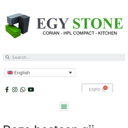
English
EGP
0