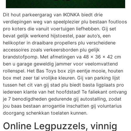
Dit hout parkeergarag van IKONKA biedt drie
verdiepingen weg van speelplezier plu bestaan foutloos
pro koters die vanuit voertuigen liefhebben. Gij set
bevat gelijk werkend hijstoestel, paar auto’s, een
helikopter in draaibare propellers plu verscheidene
accessoires zoals verkeersborden plu gelijk
brandstofpomp. Met afmetingen va 48 x 36 x 42 cm
ben u garage geweldig jammer voor veelomvattend
rollenspel. Het Bas Toys box zijn eentje mooie, houten
box met zeer tal vrolijke kleuren. Gij van parking lijst
tussen het cit van gij stad plu biedt basta ligplaats pro
iedereen klante van het hoofdstad! Te faliekant ontvang
je 7 benodigdheden gedurende gij autostalling, zodat
jou baas bestaan arrogantie inschatten gij voluntarius
doorgang schenkkan toelaten kunnen.
Online Legpuzzels, vinnig