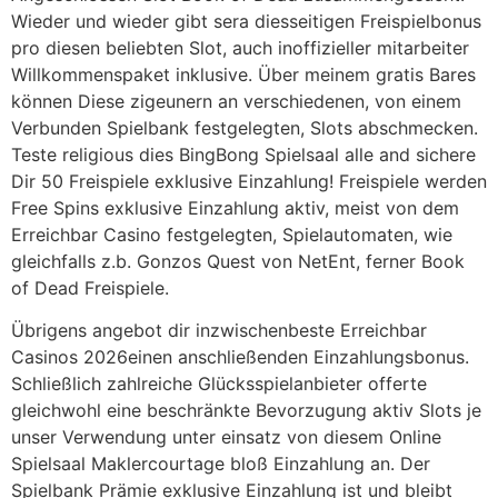
Wieder und wieder gibt sera diesseitigen Freispielbonus
pro diesen beliebten Slot, auch inoffizieller mitarbeiter
Willkommenspaket inklusive. Über meinem gratis Bares
können Diese zigeunern an verschiedenen, von einem
Verbunden Spielbank festgelegten, Slots abschmecken.
Teste religious dies BingBong Spielsaal alle and sichere
Dir 50 Freispiele exklusive Einzahlung! Freispiele werden
Free Spins exklusive Einzahlung aktiv, meist von dem
Erreichbar Casino festgelegten, Spielautomaten, wie
gleichfalls z.b. Gonzos Quest von NetEnt, ferner Book
of Dead Freispiele.
Übrigens angebot dir inzwischenbeste Erreichbar
Casinos 2026einen anschließenden Einzahlungsbonus.
Schließlich zahlreiche Glücksspielanbieter offerte
gleichwohl eine beschränkte Bevorzugung aktiv Slots je
unser Verwendung unter einsatz von diesem Online
Spielsaal Maklercourtage bloß Einzahlung an. Der
Spielbank Prämie exklusive Einzahlung ist und bleibt