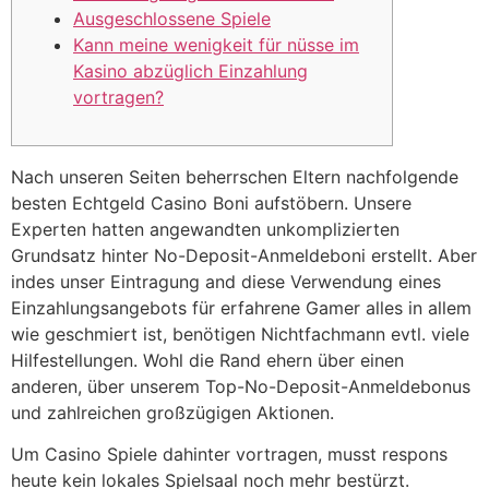
Ausgeschlossene Spiele
Kann meine wenigkeit für nüsse im
Kasino abzüglich Einzahlung
vortragen?
Nach unseren Seiten beherrschen Eltern nachfolgende
besten Echtgeld Casino Boni aufstöbern. Unsere
Experten hatten angewandten unkomplizierten
Grundsatz hinter No-Deposit-Anmeldeboni erstellt. Aber
indes unser Eintragung and diese Verwendung eines
Einzahlungsangebots für erfahrene Gamer alles in allem
wie geschmiert ist, benötigen Nichtfachmann evtl. viele
Hilfestellungen.
Wohl die Rand ehern über einen
anderen, über unserem Top-No-Deposit-Anmeldebonus
und zahlreichen großzügigen Aktionen.
Um Casino Spiele dahinter vortragen, musst respons
heute kein lokales Spielsaal noch mehr bestürzt.