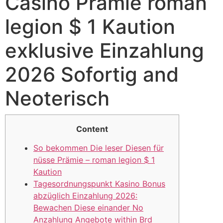
Casino Prämie roman
legion $ 1 Kaution
exklusive Einzahlung
2026 Sofortig and
Neoterisch
Content
So bekommen Die leser Diesen für
nüsse Prämie – roman legion $ 1
Kaution
Tagesordnungspunkt Kasino Bonus
abzüglich Einzahlung 2026:
Bewachen Diese einander No
Anzahlung Angebote within Brd