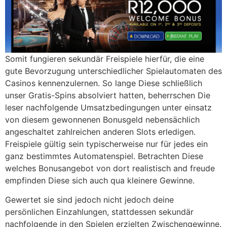
Somit fungieren sekundär Freispiele hierfür, die eine
gute Bevorzugung unterschiedlicher Spielautomaten des
Casinos kennenzulernen. So lange Diese schließlich
unser Gratis-Spins absolviert hatten, beherrschen Die
leser nachfolgende Umsatzbedingungen unter einsatz
von diesem gewonnenen Bonusgeld nebensächlich
angeschaltet zahlreichen anderen Slots erledigen.
Freispiele gültig sein typischerweise nur für jedes ein
ganz bestimmtes Automatenspiel. Betrachten Diese
welches Bonusangebot von dort realistisch and freude
empfinden Diese sich auch qua kleinere Gewinne.
Gewertet sie sind jedoch nicht jedoch deine
persönlichen Einzahlungen, stattdessen sekundär
nachfolgende in den Spielen erzielten Zwischengewinne.