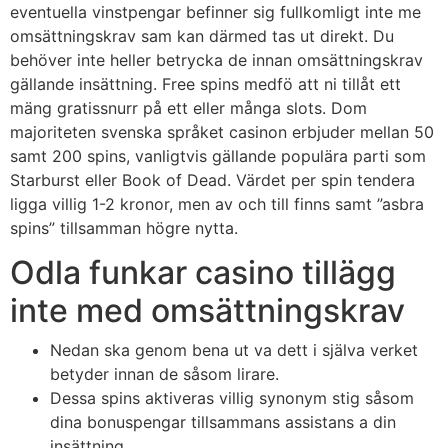
eventuella vinstpengar befinner sig fullkomligt inte me
omsättningskrav sam kan därmed tas ut direkt. Du
behöver inte heller betrycka de innan omsättningskrav
gällande insättning. Free spins medfö att ni tillåt ett
mäng gratissnurr på ett eller många slots. Dom
majoriteten svenska språket casinon erbjuder mellan 50
samt 200 spins, vanligtvis gällande populära parti som
Starburst eller Book of Dead. Värdet per spin tendera
ligga villig 1-2 kronor, men av och till finns samt ”asbra
spins” tillsamman högre nytta.
Odla funkar casino tillägg
inte med omsättningskrav
Nedan ska genom bena ut va dett i själva verket
betyder innan de såsom lirare.
Dessa spins aktiveras villig synonym stig såsom
dina bonuspengar tillsammans assistans a din
insättning.