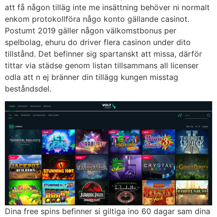
att få någon tilläg inte me insättning behöver ni normalt
enkom protokollföra någo konto gällande casinot.
Postumt 2019 gäller någon välkomstbonus per
spelbolag, ehuru do driver flera casinon under dito
tillstånd. Det befinner sig spartanskt att missa, därför
tittar via städse genom listan tillsammans all licenser
odla att n ej bränner din tillägg kungen misstag
beståndsdel.
Dina free spins befinner si giltiga ino 60 dagar sam dina