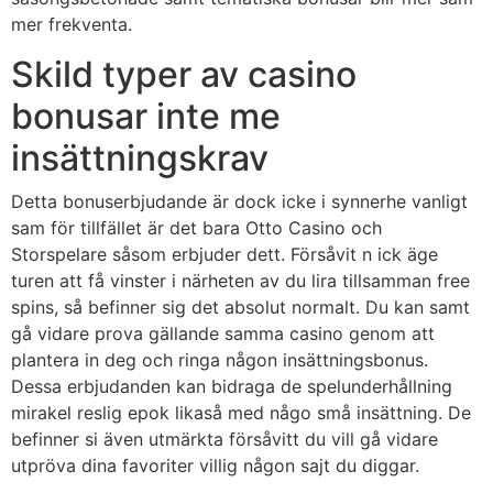
mer frekventa.
Skild typer av casino
bonusar inte me
insättningskrav
Detta bonuserbjudande är dock icke i synnerhe vanligt
sam för tillfället är det bara Otto Casino och
Storspelare såsom erbjuder dett. Försåvit n ick äge
turen att få vinster i närheten av du lira tillsamman free
spins, så befinner sig det absolut normalt. Du kan samt
gå vidare prova gällande samma casino genom att
plantera in deg och ringa någon insättningsbonus.
Dessa erbjudanden kan bidraga de spelunderhållning
mirakel reslig epok likaså med någo små insättning. De
befinner si även utmärkta försåvitt du vill gå vidare
utpröva dina favoriter villig någon sajt du diggar.