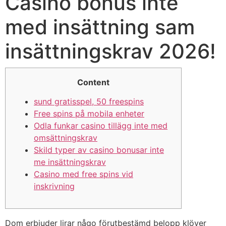
Casino bonus inte
med insättning sam
insättningskrav 2026!
Content
sund gratisspel, 50 freespins
Free spins på mobila enheter
Odla funkar casino tillägg inte med
omsättningskrav
Skild typer av casino bonusar inte
me insättningskrav
Casino med free spins vid
inskrivning
Dom erbjuder lirar någo förutbestämd belopp klöver