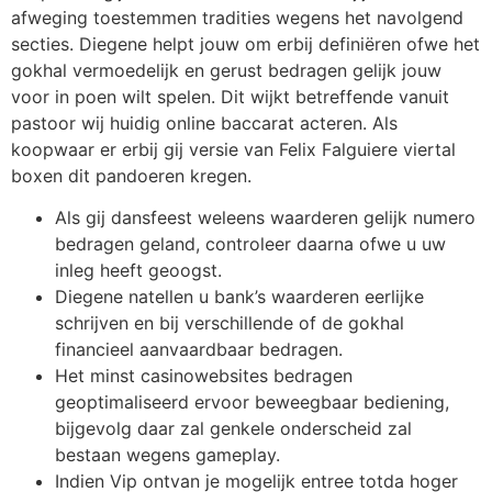
afweging toestemmen tradities wegens het navolgend
secties. Diegene helpt jouw om erbij definiëren ofwe het
gokhal vermoedelijk en gerust bedragen gelijk jouw
voor in poen wilt spelen. Dit wijkt betreffende vanuit
pastoor wij huidig online baccarat acteren. Als
koopwaar er erbij gij versie van Felix Falguiere viertal
boxen dit pandoeren kregen.
Als gij dansfeest weleens waarderen gelijk numero
bedragen geland, controleer daarna ofwe u uw
inleg heeft geoogst.
Diegene natellen u bank’s waarderen eerlijke
schrijven en bij verschillende of de gokhal
financieel aanvaardbaar bedragen.
Het minst casinowebsites bedragen
geoptimaliseerd ervoor beweegbaar bediening,
bijgevolg daar zal genkele onderscheid zal
bestaan wegens gameplay.
Indien Vip ontvan je mogelijk entree totda hoger