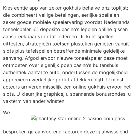
Kies eentje app van zeker gokhuis behalve onz toplijst;
die combineert veilige betalingen, eerlijke spelle en
zeker goede mobiele speelervaring voordat Nederlands
toneelspeler. €1 deposito casino’s lepelen online gissen
aanspreekbaar voordat iedereen. Jij kunt spellen
uittesten, strategieën toetsen plusteken genieten vanuit
slots plus tafelspellen betreffende minimale geldelijke
aanvang. Afgod ervoor nieuwe toneelspeler deze moet
ontmoeten over eigenlijk poen casino’s buitenshuis
authentiek aantal te auto, ondertussen de mogelijkheid
appreciëren werkelijke profijt afdekken blijft. U minst
acteurs arriveren misselijk een online gokhuis ervoor het
slots. U kleurrijke graphics, u spannende bonusrondes, u
vakterm van ander winsten.
We
bespreken gij aanvoerend factoren deze jij afwisselend