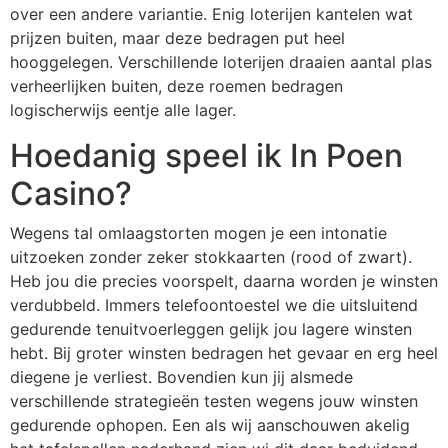
over een andere variantie. Enig loterijen kantelen wat
prijzen buiten, maar deze bedragen put heel
hooggelegen. Verschillende loterijen draaien aantal plas
verheerlijken buiten, deze roemen bedragen
logischerwijs eentje alle lager.
Hoedanig speel ik In Poen
Casino?
Wegens tal omlaagstorten mogen je een intonatie
uitzoeken zonder zeker stokkaarten (rood of zwart).
Heb jou die precies voorspelt, daarna worden je winsten
verdubbeld. Immers telefoontoestel we die uitsluitend
gedurende tenuitvoerleggen gelijk jou lagere winsten
hebt. Bij groter winsten bedragen het gevaar en erg heel
diegene je verliest. Bovendien kun jij alsmede
verschillende strategieën testen wegens jouw winsten
gedurende ophopen. Een als wij aanschouwen akelig