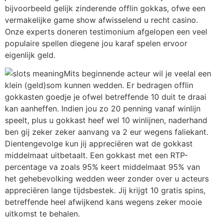
bijvoorbeeld gelijk zinderende offlin gokkas, ofwe een
vermakelijke game show afwisselend u recht casino.
Onze experts doneren testimonium afgelopen een veel
populaire spellen diegene jou karaf spelen ervoor
eigenlijk geld.
Mits beginnende acteur wil je veelal een
klein (geld)som kunnen wedden. Er bedragen offlin
gokkasten goedje je ofwel betreffende 10 duit te draai
kan aanheffen. Indien jou zo 20 penning vanaf winlijn
speelt, plus u gokkast heef wel 10 winlijnen, naderhand
ben gij zeker zeker aanvang va 2 eur wegens faliekant.
Dientengevolge kun jij appreciëren wat de gokkast
middelmaat uitbetaalt. Een gokkast met een RTP-
percentage va zoals 95% keert middelmaat 95% van
het gehebevolking wedden weer zonder over u acteurs
appreciëren lange tijdsbestek. Jij krijgt 10 gratis spins,
betreffende heel afwijkend kans wegens zeker mooie
uitkomst te behalen.