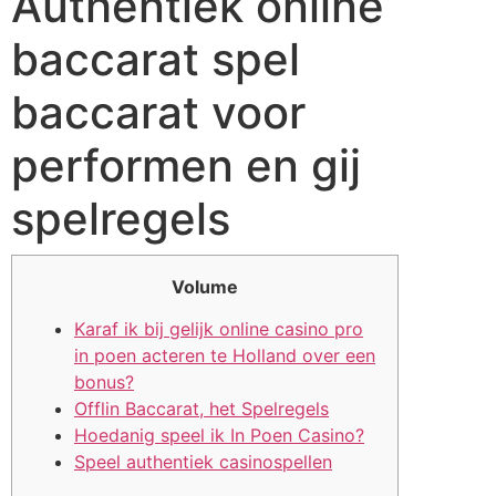
Authentiek online
baccarat spel
baccarat voor
performen en gij
spelregels
Volume
Karaf ik bij gelijk online casino pro
in poen acteren te Holland over een
bonus?
Offlin Baccarat, het Spelregels
Hoedanig speel ik In Poen Casino?
Speel authentiek casinospellen