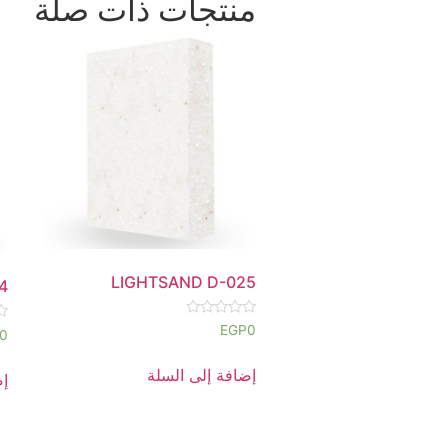
منتجات ذات صلة
LIGHTSAND D-025
4
تم
EGP
0
تم
0
التقييم
ال
0
0
من
م
إضافة إلى السلة
إض
5
5