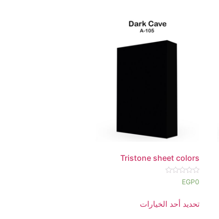
Tristone sheet colors
تم
EGP
0
التقييم
0
من
تحديد أحد الخيارات
5