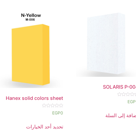
SOLARIS P-00
Hanex solid colors sheet
EGP
تقييم
تم
ن
EGP
0
افة إلى السلة
التقييم
0
من
تحديد أحد الخيارات
5