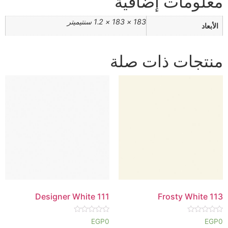
معلومات إضافية
183 × 183 × 1.2 سنتيميتر
الأبعاد
منتجات ذات صلة
Designer White 111
Frosty White 113
تم
تم
EGP
0
EGP
0
التقييم
التقييم