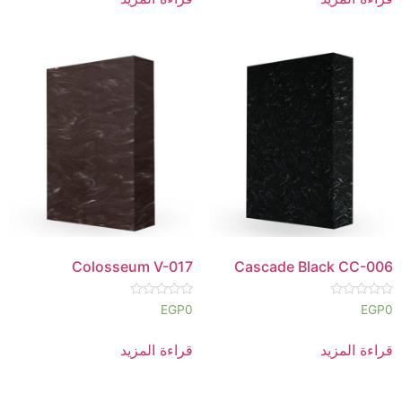
5
5
Colosseum V-017
Cascade Black CC-006
تم
تم
EGP
0
EGP
0
التقييم
التقييم
0
0
من
من
قراءة المزيد
قراءة المزيد
5
5