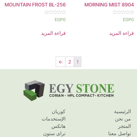
MOUNTAIN FROST BL-256
MORNING MIST 8904
تم
تم
EGP
0
EGP
0
التقييم
التقييم
0
0
من
من
قراءة المزيد
قراءة المزيد
5
5
←
2
1
الرئيسية
كوريان
من نحن
الإستخدمات
المتجر
هانكس
تواصل معنا
تراى ستون