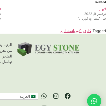
Related
لابوار
IB
نوفمبر 9, 2022
نو
في "مشاريع كوريان"
ف
Tagged
كارفور
كوريان
مشاريع
الرئيسية
من نحن
المتجر
تواصل م
العربية