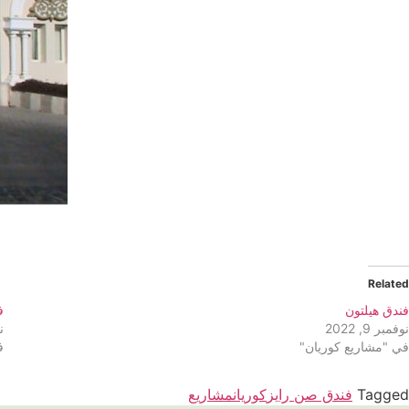
Related
فندق هيلتون
ف
نوفمبر 9, 2022
نو
في "مشاريع كوريان"
ف
Tagged
فندق صن رايز
كوريان
مشاريع