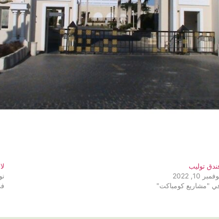
ندق توليب
لا
فمبر 10, 2022
نوف
ي "مشاريع كومباكت"
في