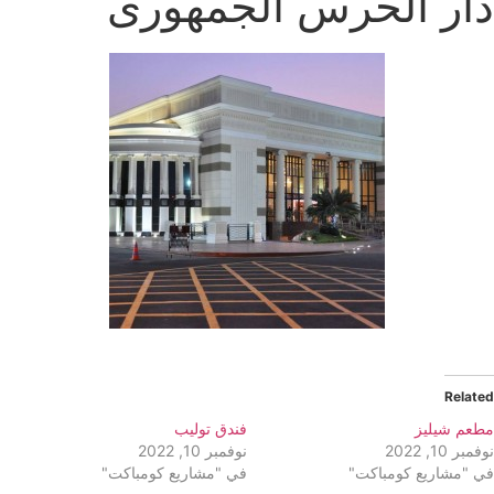
دار الحرس الجمهورى
Related
مطعم شيليز
فندق توليب
نوفمبر 10, 2022
نوفمبر 10, 2022
في "مشاريع كومباكت"
في "مشاريع كومباكت"