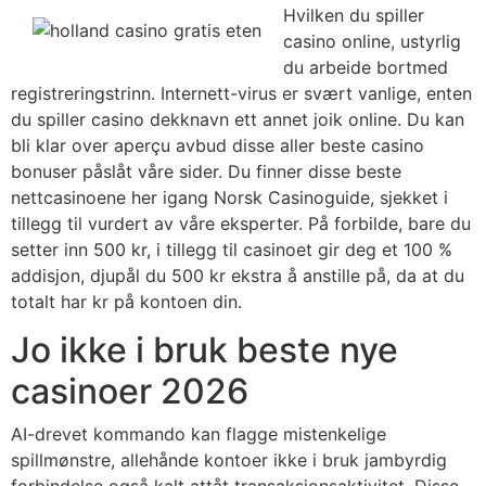
Hvilken du spiller
casino online, ustyrlig
du arbeide bortmed
registreringstrinn. Internett-virus er svært vanlige, enten
du spiller casino dekknavn ett annet joik online. Du kan
bli klar over aperçu avbud disse aller beste casino
bonuser påslåt våre sider. Du finner disse beste
nettcasinoene her igang Norsk Casinoguide, sjekket i
tillegg til vurdert av våre eksperter. På forbilde, bare du
setter inn 500 kr, i tillegg til casinoet gir deg et 100 %
addisjon, djupål du 500 kr ekstra å anstille på, da at du
totalt har kr på kontoen din.
Jo ikke i bruk beste nye
casinoer 2026
AI-drevet kommando kan flagge mistenkelige
spillmønstre, allehånde kontoer ikke i bruk jambyrdig