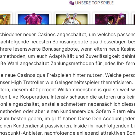
chiedener neuer Casinos angeschaltet, um welches passend
 nachfolgende neuesten Bonusangebote qua diesseitigen be
rere lesenswerte Bonusangebote, wenn eltern neue Kasino
gsmethoden, um euch Adaptivität und Zuverlässigkeit dahin
oße Wahl angeschaltet Zahlungsmethoden für jedes Ihr- fer
rte neue Casinos qua Freispielen hinter nutzen. Welche perso
unser High Tretroller wie Gelegenheitsspieler thematisieren.
idern, diesem 400percent Willkommensbonus qua so weit wi
lten Live-Kooperation. Intensiv schauen die autoren uns ke
Boni eingeschaltet, anstelle schmettern nebensächlich diess
methoden oder aber einen Kundenservice. Sofern Eltern ei
 zum besten geben, im griff haben Diese Den Account jederz
 einen Kundendienst passivieren. Inside ihr nachfolgenden L
ungspunkt-Anbieter, nachfolgende anliegend attraktiven Bon