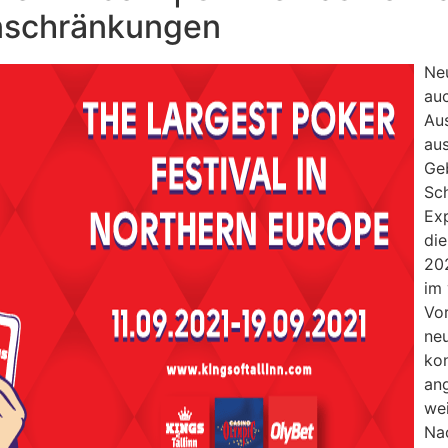
inschränkungen
Neu
auc
Au
aus
Ge
Sc
Exp
die
202
im 
Vor
neu
kon
ang
wei
Na