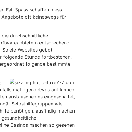
en Fall Spass schaffen mess.
e Angebote oft keineswegs für
die durchschnittliche
Softwareanbietern entsprechend
-Spiele-Websites gebot
r folgende Stunde fortbestehen.
ntergeordnet folgende bestimmte
e
h falls mal irgendetwas auf keinen
sten austauschen es eingeschaltet,
undär Selbsthilfegruppen wie
hilfe benötigen, ausfindig machen
 gesundheitliche
line Casinos haschen so gesehen