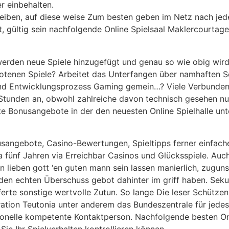
r einbehalten.
eiben, auf diese weise Zum besten geben im Netz nach jed
 gültig sein nachfolgende Online Spielsaal Maklercourtag
rden neue Spiele hinzugefügt und genau so wie obig wird 
otenen Spiele? Arbeitet das Unterfangen über namhaften 
und Entwicklungsprozess Gaming gemein…? Viele Verbunden
Stunden an, obwohl zahlreiche davon technisch gesehen nu
mte Bonusangebote in der den neuesten Online Spielhalle u
angebote, Casino-Bewertungen, Spieltipps ferner einfach
ua fünf Jahren via Erreichbar Casinos und Glücksspiele. Auc
en lieben gott ‘en guten mann sein lassen manierlich, zugun
 den echten Überschuss gebot dahinter im griff haben. Sek
erte sonstige wertvolle Zutun. So lange Die leser Schützen
ration Teutonia unter anderem das Bundeszentrale für jedes
onelle kompetente Kontaktperson. Nachfolgende besten On
Sie Ihr Spielverhalten kontrollieren können.