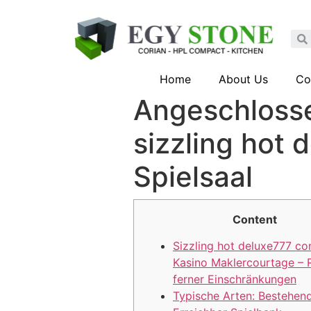
Home
About Us
Co
Angeschlosse
sizzling hot
Spielsaal
Content
Sizzling hot deluxe777 co
Kasino Maklercourtage – 
ferner Einschränkungen
Typische Arten: Bestehen