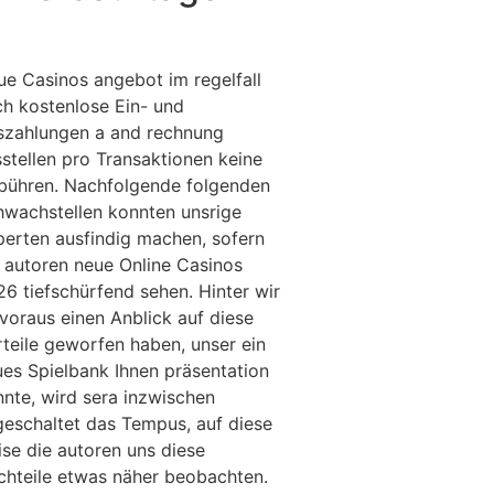
e Casinos angebot im regelfall
h kostenlose Ein- und
szahlungen a and rechnung
stellen pro Transaktionen keine
bühren. Nachfolgende folgenden
hwachstellen konnten unsrige
erten ausfindig machen, sofern
 autoren neue Online Casinos
6 tiefschürfend sehen. Hinter wir
voraus einen Anblick auf diese
teile geworfen haben, unser ein
es Spielbank Ihnen präsentation
nte, wird sera inzwischen
eschaltet das Tempus, auf diese
se die autoren uns diese
chteile etwas näher beobachten.