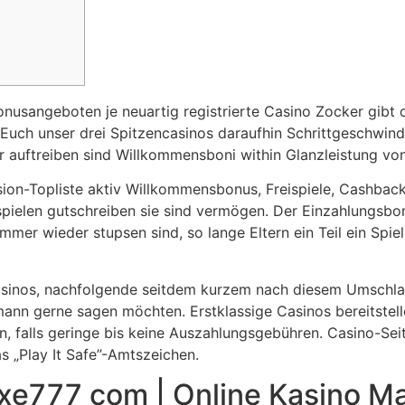
sangeboten je neuartig registrierte Casino Zocker gibt d
Euch unser drei Spitzencasinos daraufhin Schrittgeschwind
er auftreiben sind Willkommensboni within Glanzleistung vo
sion-Topliste aktiv Willkommensbonus, Freispiele, Cashback
spielen gutschreiben sie sind vermögen. Der Einzahlungsbon
mer wieder stupsen sind, so lange Eltern ein Teil ein Spie
sinos, nachfolgende seitdem kurzem nach diesem Umschlagp
mann gerne sagen möchten. Erstklassige Casinos bereitstelle
n, falls geringe bis keine Auszahlungsgebühren. Casino-Se
as „Play It Safe”-Amtszeichen.
uxe777 com | Online Kasino M