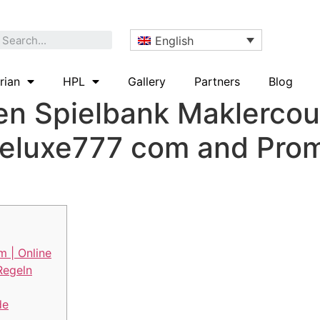
English
rian
HPL
Gallery
Partners
Blog
n Spielbank Maklercou
 deluxe777 com and Pro
m | Online
Regeln
de