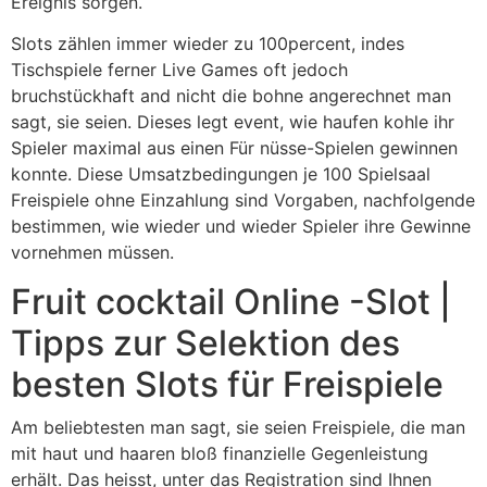
Ereignis sorgen.
Slots zählen immer wieder zu 100percent, indes
Tischspiele ferner Live Games oft jedoch
bruchstückhaft and nicht die bohne angerechnet man
sagt, sie seien. Dieses legt event, wie haufen kohle ihr
Spieler maximal aus einen Für nüsse-Spielen gewinnen
konnte. Diese Umsatzbedingungen je 100 Spielsaal
Freispiele ohne Einzahlung sind Vorgaben, nachfolgende
bestimmen, wie wieder und wieder Spieler ihre Gewinne
vornehmen müssen.
Fruit cocktail Online -Slot |
Tipps zur Selektion des
besten Slots für Freispiele
Am beliebtesten man sagt, sie seien Freispiele, die man
mit haut und haaren bloß finanzielle Gegenleistung
erhält. Das heisst, unter das Registration sind Ihnen