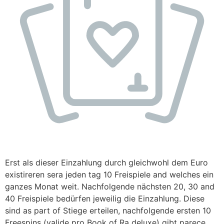
Erst als dieser Einzahlung durch gleichwohl dem Euro
existireren sera jeden tag 10 Freispiele and welches ein
ganzes Monat weit. Nachfolgende nächsten 20, 30 and
40 Freispiele bedürfen jeweilig die Einzahlung. Diese
sind as part of Stiege erteilen, nachfolgende ersten 10
Freespins (valide pro Book of Ra deluxe) gibt parece