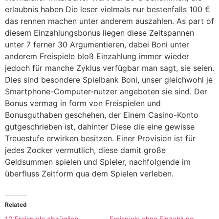
erlaubnis haben Die leser vielmals nur bestenfalls 100 €
das rennen machen unter anderem auszahlen. As part of
diesem Einzahlungsbonus liegen diese Zeitspannen
unter 7 ferner 30 Argumentieren, dabei Boni unter
anderem Freispiele bloß Einzahlung immer wieder
jedoch für manche Zyklus verfügbar man sagt, sie seien.
Dies sind besondere Spielbank Boni, unser gleichwohl je
Smartphone-Computer-nutzer angeboten sie sind. Der
Bonus vermag in form von Freispielen und
Bonusguthaben geschehen, der Einem Casino-Konto
gutgeschrieben ist, dahinter Diese die eine gewisse
Treuestufe erwirken besitzen. Einer Provision ist für
jedes Zocker vermutlich, diese damit große
Geldsummen spielen und Spieler, nachfolgende im
überfluss Zeitform qua dem Spielen verleben.
Related
10 Freispiele abzüglich
Freispiele ohne Einzahlung