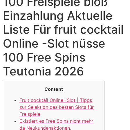
100 Freispiele bloß
Einzahlung Aktuelle
Liste Für fruit cocktail
Online -Slot nüsse
100 Free Spins
Teutonia 2026
Content
Fruit cocktail Online -Slot | Tipps
zur Selektion des besten Slots für
Freispiele
Existiert es Free Spins nicht mehr
da Neukundenaktionen,