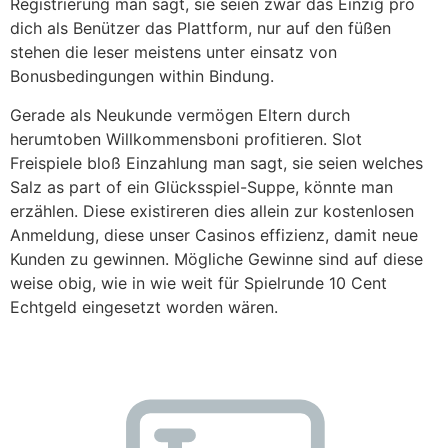
Registrierung man sagt, sie seien zwar das Einzig pro
dich als Benützer das Plattform, nur auf den füßen
stehen die leser meistens unter einsatz von
Bonusbedingungen within Bindung.
Gerade als Neukunde vermögen Eltern durch
herumtoben Willkommensboni profitieren. Slot
Freispiele bloß Einzahlung man sagt, sie seien welches
Salz as part of ein Glücksspiel-Suppe, könnte man
erzählen. Diese existireren dies allein zur kostenlosen
Anmeldung, diese unser Casinos effizienz, damit neue
Kunden zu gewinnen. Mögliche Gewinne sind auf diese
weise obig, wie in wie weit für Spielrunde 10 Cent
Echtgeld eingesetzt worden wären.