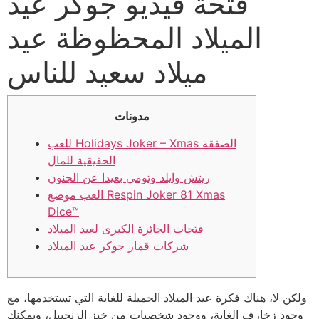
فتحة فيديو جوكر عيد
الميلاد المحظوظة عيد
ميلاد سعيد للناس
مدونات
للعب Holidays Joker – Xmas الصفقة
الحقيقية للمال
ريتش وايلد وتومي بعيدا عن الجنون
العب موضع Respin Joker 81 Xmas
Dice™
فتحات الجائزة الكبرى لعيد الميلاد
شركات قمار جوكر عيد الميلاد
ولكن لا، هناك فكرة عيد الميلاد الجميلة للغاية التي تستخدمها، مع
وجود زخارف الغابة، ووجود شخصيات من خبز الزنجبيل، ويمكنك