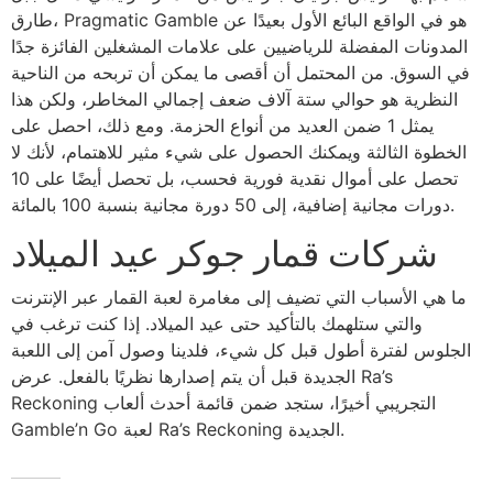
طارق، Pragmatic Gamble هو في الواقع البائع الأول بعيدًا عن
المدونات المفضلة للرياضيين على علامات المشغلين الفائزة جدًا
في السوق. من المحتمل أن أقصى ما يمكن أن تربحه من الناحية
النظرية هو حوالي ستة آلاف ضعف إجمالي المخاطر، ولكن هذا
يمثل 1 ضمن العديد من أنواع الحزمة. ومع ذلك، احصل على
الخطوة الثالثة ويمكنك الحصول على شيء مثير للاهتمام، لأنك لا
تحصل على أموال نقدية فورية فحسب، بل تحصل أيضًا على 10
دورات مجانية إضافية، إلى 50 دورة مجانية بنسبة 100 بالمائة.
شركات قمار جوكر عيد الميلاد
ما هي الأسباب التي تضيف إلى مغامرة لعبة القمار عبر الإنترنت
والتي ستلهمك بالتأكيد حتى عيد الميلاد. إذا كنت ترغب في
الجلوس لفترة أطول قبل كل شيء، فلدينا وصول آمن إلى اللعبة
الجديدة قبل أن يتم إصدارها نظريًا بالفعل. عرض Ra’s
Reckoning التجريبي أخيرًا، ستجد ضمن قائمة أحدث ألعاب
Gamble’n Go لعبة Ra’s Reckoning الجديدة.