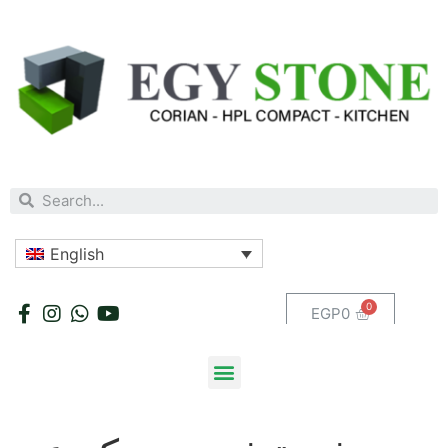
English
EGP
0