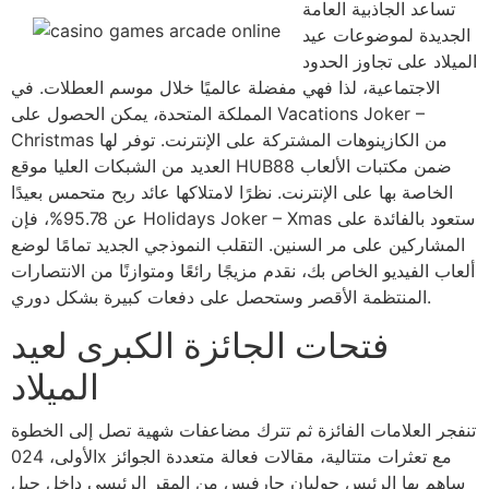
تساعد الجاذبية العامة
الجديدة لموضوعات عيد
الميلاد على تجاوز الحدود
الاجتماعية، لذا فهي مفضلة عالميًا خلال موسم العطلات. في
المملكة المتحدة، يمكن الحصول على Vacations Joker –
Christmas من الكازينوهات المشتركة على الإنترنت. توفر لها
العديد من الشبكات العليا موقع HUB88 ضمن مكتبات الألعاب
الخاصة بها على الإنترنت. نظرًا لامتلاكها عائد ربح متحمس بعيدًا
عن 95.78%، فإن Holidays Joker – Xmas ستعود بالفائدة على
المشاركين على مر السنين. التقلب النموذجي الجديد تمامًا لوضع
ألعاب الفيديو الخاص بك، نقدم مزيجًا رائعًا ومتوازنًا من الانتصارات
المنتظمة الأقصر وستحصل على دفعات كبيرة بشكل دوري.
فتحات الجائزة الكبرى لعيد
الميلاد
تنفجر العلامات الفائزة ثم تترك مضاعفات شهية تصل إلى الخطوة
الأولى، 024x مع تعثرات متتالية، مقالات فعالة متعددة الجوائز
ساهم بها الرئيس جوليان جارفيس من المقر الرئيسي داخل جبل