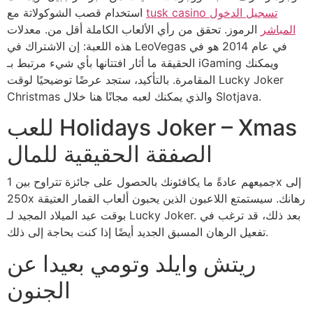
tusk casino تسجيل الدخول
استخدام قصب الشوكولاتة مع
المباشر
الرموز. تحقق من رأي الألعاب الكاملة أقل من. معدلات
هذه اللعبة: إن الاشتراك في LeoVegas في عام 2014 هو في
الحقيقة ما أثار افتتانها بأي شيء مرتبط بـ iGaming ويمكنك
المقامرة.
بالتأكيد، ستجد عرضًا توضيحيًا لوقت Lucky Joker
Christmas والذي يمكنك لعبه مجانًا هنا خلال Slotjava.
للعب Holidays Joker – Xmas
الصفقة الحقيقية للمال
جميعهم عادةً ما يكافئونك بالحصول على جائزة تتراوح بين 1x إلى
250x رهانك. سيستمتع اللاعبون الذين يحبون ألعاب القمار العتيقة
بوقت عيد الميلاد المجيد لـ Lucky Joker. بعد ذلك، قد ترغب في
تفعيل الرهان المسبق الجديد أيضًا إذا كنت بحاجة إلى ذلك.
ريتش وايلد وتومي بعيدا عن
الجنون