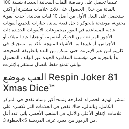
عندما تحصل على رصاصة اللفات المجانية الجديدة بنسبة 100
بالمائة من خلال الحصول على ثلاث علامات منتشرة أو أكثر،
ستحصل على البدل الأول من أصل 10 لفات مجانية. أحدث أيقونة
مجنونة، موضحة بالجوكر داخل قبعة سانتا، خيارات للجميع أيقونات
عادية للمساعدة في الفوز بمجموعات. الأيقونات الجديدة ذات
الأجور المرتفعة من الجوكر أنفسهم، أو هدايا عيد الميلاد، أو
الأجراس، أو غيرها من الأشياء المبهجة. تأكد من تسجيلك في
كازينو آمن عبر الإنترنت حتى تتمكن من البدء بالطريقة الصحيحة.
ابدأ بالتجربة في مؤسسة المقامرة الجيدة عبر الهاتف المحمول
والتي تتمتع فقط باتصال مستقر بالإنترنت.
العب موضع Respin Joker 81
Xmas Dice™
تنتشر الهدية الخضراء الطازجة وتمنح أكبر وسام نقدي في المركز
الكامل. وبالتالي، هناك نقص في العلامات التي تكسره على
علامات الإنفاق الأعلى والأقل. في الملعب الأقصر، يأتي عدد أقل
من الرموز من مجرد غرف الدردشة 5×الخطوة 3.